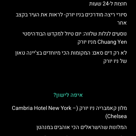
חוצות ל-24 שעות
סיורי ריצה מודרכים בניו יורק- לראות את העיר בקצב
אחר
נוסעים לגלות שלווה: יום טיול למקדש הבודהיסטי
Chuang Yen מניו יורק
לא רק דים סאם: המקומות הכי מיוחדים בצ’יינה טאון
של ניו יורק
איפה לישון?
מלון קאמבריה ניו יורק (Cambria Hotel New York –
Chelsea)
המלונות שהישראלים הכי אוהבים במנהטן