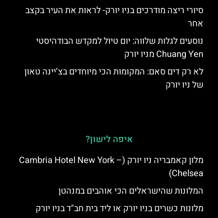
סיורי ריצה מודרכים בניו יורק- לראות את העיר בקצב
אחר
נוסעים לגלות שלווה: יום טיול למקדש הבודהיסטי
Chuang Yen מניו יורק
לא רק דים סאם: המקומות הכי מיוחדים בצ’יינה טאון
של ניו יורק
איפה לישון?
מלון קאמבריה ניו יורק (Cambria Hotel New York –
Chelsea)
המלונות שהישראלים הכי אוהבים במנהטן
מלונות כשרים בניו יורק או ליד בית חב"ד בניו יורק