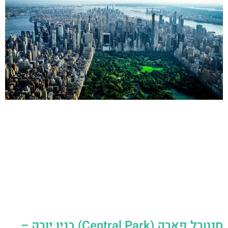
סנטרל פארק (Central Park) בניו יורק –