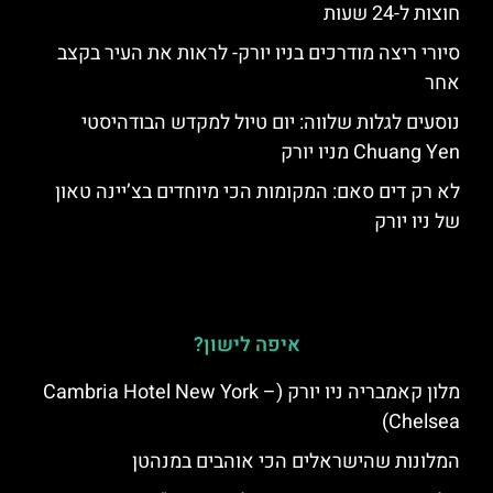
חוצות ל-24 שעות
סיורי ריצה מודרכים בניו יורק- לראות את העיר בקצב
אחר
נוסעים לגלות שלווה: יום טיול למקדש הבודהיסטי
Chuang Yen מניו יורק
לא רק דים סאם: המקומות הכי מיוחדים בצ’יינה טאון
של ניו יורק
איפה לישון?
מלון קאמבריה ניו יורק (Cambria Hotel New York –
Chelsea)
המלונות שהישראלים הכי אוהבים במנהטן