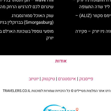
ה התעופה ניו יורק –
Wave Hill – הגן הנסתר בניו י
ק ליד שדה התעופה
שיגרום לכם להרגיש הרחק מהע
מלון אליז בטיימס סקוור (ALIZ) –
שוק האוכל סמורגסבורג
(Smorgasburg) בברוקלין בניו יורק
מופעי גוספל בשכונת הארלם בנ
יורק
אודות
פייסבוק
|
אינסטגרם
|
טיקטוק
|
יוטיוב
נו אתר המלצות מטיילים © כל הזכויות שמורות לסוכנות TRAVELERS.CO.IL