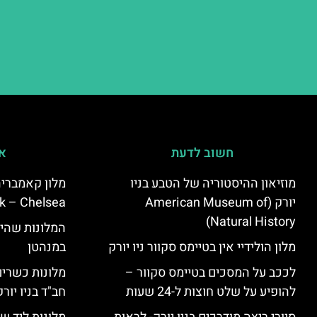
חשוב לדעת
אי
מוזיאון ההיסטוריה של הטבע בניו
יורק (American Museum of
k – Chelsea)
Natural History)
המלונות שהי
מלון הולידיי אין בטיימס סקוור ניו יורק
במנהטן
לככב על המסכים בטיימס סקוור –
מלונות כשרים 
להופיע על שלט חוצות ל-24 שעות
חב"ד בניו יורק