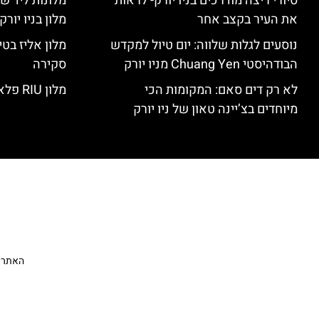
סיורי ריצה מודרכים בניו יורק- לראות
מלונות ליד שד
את העיר בקצב אחר
מלון בניו יור
נוסעים לגלות שלווה: יום טיול למקדש
הבודהיסטי Chuang Yen מניו יורק
סקירה
לא רק דים סאם: המקומות הכי
מלון RIU פלאזה ניו יורק – סקירה
מיוחדים בצ’יינה טאון של ניו יורק
האתר הי