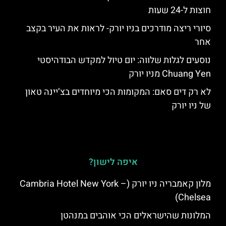
חוצות ל-24 שעות
סיורי ריצה מודרכים בניו יורק- לראות את העיר בקצב
אחר
נוסעים לגלות שלווה: יום טיול למקדש הבודהיסטי
Chuang Yen מניו יורק
לא רק דים סאם: המקומות הכי מיוחדים בצ’יינה טאון
של ניו יורק
איפה לישון?
מלון קאמבריה ניו יורק (Cambria Hotel New York –
Chelsea)
המלונות שהישראלים הכי אוהבים במנהטן