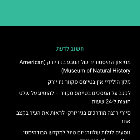
חשוב לדעת
מוזיאון ההיסטוריה של הטבע בניו יורק (American
Museum of Natural History)
מלון הולידיי אין בטיימס סקוור ניו יורק
לככב על המסכים בטיימס סקוור – להופיע על שלט
חוצות ל-24 שעות
סיורי ריצה מודרכים בניו יורק- לראות את העיר בקצב
אחר
נוסעים לגלות שלווה: יום טיול למקדש הבודהיסטי