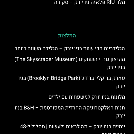
מלון RIU פלאזה ניו יורק – סקירה
המלצות
הגלידריות הכי שוות בניו יורק – הגלידה השווה ביותר
מוזיאון גורדי השחקים (The Skyscraper Museum)
בניו יורק
פארק ברוקלין ברידג' (Brooklyn Bridge Park) בניו
יורק
מלונות בניו יורק למשפחות עם ילדים
חנות האלקטרוניקה החרדית המפורסמת – B&H בניו
יורק
יומיים בניו יורק – מה לראות ולעשות | מסלול ל-48