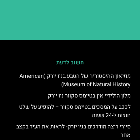
חשוב לדעת
מוזיאון ההיסטוריה של הטבע בניו יורק (American
Museum of Natural History)
מלון הולידיי אין בטיימס סקוור ניו יורק
לככב על המסכים בטיימס סקוור – להופיע על שלט
חוצות ל-24 שעות
סיורי ריצה מודרכים בניו יורק- לראות את העיר בקצב
אחר