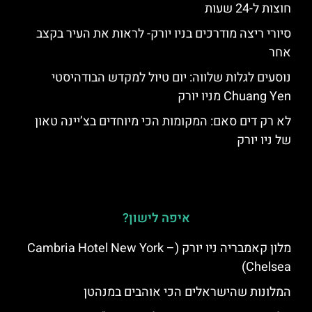
חוצות ל-24 שעות
סיורי ריצה מודרכים בניו יורק- לראות את העיר בקצב
אחר
נוסעים לגלות שלווה: יום טיול למקדש הבודהיסטי
Chuang Yen מניו יורק
לא רק דים סאם: המקומות הכי מיוחדים בצ’יינה טאון
של ניו יורק
איפה לישון?
מלון קאמבריה ניו יורק (Cambria Hotel New York –
Chelsea)
המלונות שהישראלים הכי אוהבים במנהטן