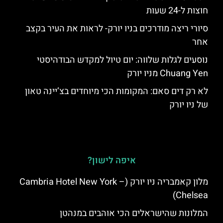
חוצות ל-24 שעות
סיורי ריצה מודרכים בניו יורק- לראות את העיר בקצב
אחר
נוסעים לגלות שלווה: יום טיול למקדש הבודהיסטי
Chuang Yen מניו יורק
לא רק דים סאם: המקומות הכי מיוחדים בצ’יינה טאון
של ניו יורק
איפה לישון?
מלון קאמבריה ניו יורק (Cambria Hotel New York –
Chelsea)
המלונות שהישראלים הכי אוהבים במנהטן