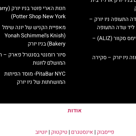
בניו יורק או ליד בית
חנות הארי פוטר בניו 
Potter Shop New York)
ה התעופה ניו יורק –
ק ליד שדה התעופה
מאפיית הקניש של יונה שימל
(Yonah Schimmel's Knish
מלון אליז בטיימס סקוור (ALIZ) –
Bakery) בניו יורק
סיור רומנטי בסנטרל פארק – ה
המושלם לזוגות
PitaBar NYC- מוסד הפיתות
המושחתות של ניו יורק
אודות
פייסבוק
|
אינסטגרם
|
טיקטוק
|
יוטיוב