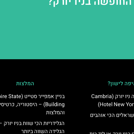
החופשה בניו יורק?
פה לישון?
המלצות
מלון קאמבריה ניו יורק (Cambria
בניין אמפייר סטייט (te
Hotel New Yor
Building) – היסטוריה, כרטיס
והמלצות
שראלים הכי אוהבים
הגלידריות הכי שוות בניו יורק –
הגלידה השווה ביותר