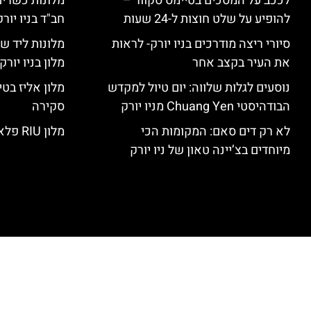
לככב על המסכים בטיימס סקוור –
מלונות כשרים 
להופיע על שלט חוצות ל-24 שעות
חב"ד בניו יורק
סיורי ריצה מודרכים בניו יורק- לראות
מלונות ליד שד
את העיר בקצב אחר
מלון בניו יור
נוסעים לגלות שלווה: יום טיול למקדש
הבודהיסטי Chuang Yen מניו יורק
סקירה
לא רק דים סאם: המקומות הכי
מלון RIU פלאזה ניו יורק – סקירה
מיוחדים בצ’יינה טאון של ניו יורק