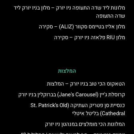
מלונות ליד שדה התעופה ניו יורק – מלון בניו יורק ליד
שדה התעופה
מלון אליז בטיימס סקוור (ALIZ) – סקירה
מלון RIU פלאזה ניו יורק – סקירה
המלצות
הטאקוס הכי טוב בניו יורק – המלצות
קרוסלת ג'יין (Jane's Carousel) בברוקלין בניו יורק
כנסיית סן פטריק העתיקה (St. Patrick’s Old
Cathedral) בליטל איטלי
המלונות הכי מומלצים במנהטן ניו יורק