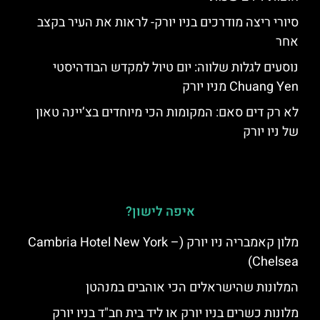
סיורי ריצה מודרכים בניו יורק- לראות את העיר בקצב
אחר
נוסעים לגלות שלווה: יום טיול למקדש הבודהיסטי
Chuang Yen מניו יורק
לא רק דים סאם: המקומות הכי מיוחדים בצ’יינה טאון
של ניו יורק
איפה לישון?
מלון קאמבריה ניו יורק (Cambria Hotel New York –
Chelsea)
המלונות שהישראלים הכי אוהבים במנהטן
מלונות כשרים בניו יורק או ליד בית חב"ד בניו יורק