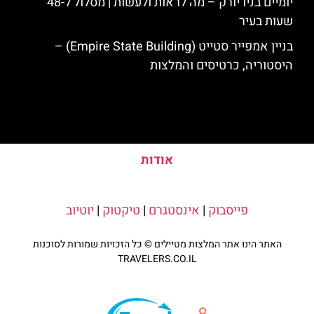
יומיים בניו יורק – מה לראות ולעשות | מסלול ל-48
שעות בעיר
בניין אמפייר סטייט (Empire State Building) –
היסטוריה, כרטיסים והמלצות
אודות
פייסבוק
|
אינסטגרם
|
טיקטוק
|
יוטיוב
האתר הינו אתר המלצות מטיילים © כל הזכויות שמורות לסוכנות
TRAVELERS.CO.IL