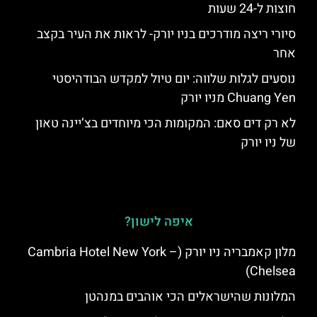
חוצות ל-24 שעות
סיורי ריצה מודרכים בניו יורק- לראות את העיר בקצב
אחר
נוסעים לגלות שלווה: יום טיול למקדש הבודהיסטי
Chuang Yen מניו יורק
לא רק דים סאם: המקומות הכי מיוחדים בצ’יינה טאון
של ניו יורק
איפה לישון?
מלון קאמבריה ניו יורק (Cambria Hotel New York –
Chelsea)
המלונות שהישראלים הכי אוהבים במנהטן