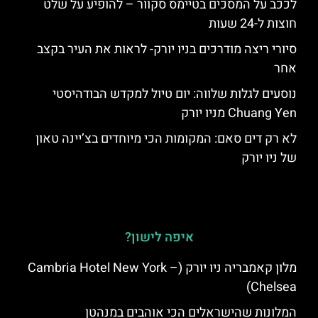
לככב על המסכים בטיימס סקוור – להופיע על שלט
חוצות ל-24 שעות
סיורי ריצה מודרכים בניו יורק- לראות את העיר בקצב
אחר
נוסעים לגלות שלווה: יום טיול למקדש הבודהיסטי
Chuang Yen מניו יורק
לא רק דים סאם: המקומות הכי מיוחדים בצ’יינה טאון
של ניו יורק
איפה לישון?
מלון קאמבריה ניו יורק (Cambria Hotel New York –
Chelsea)
המלונות שהישראלים הכי אוהבים במנהטן