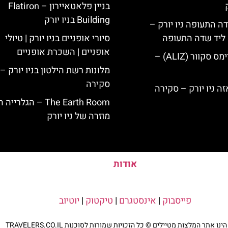
בניין פלאטאיירון – Flatiron
Building בניו יורק
ה התעופה ניו יורק –
ק ליד שדה התעופה
סיורי אופניים בניו יורק | טיולי
אופניים | השכרת אופניים
מלון אליז בטיימס סקוור (ALIZ) –
מלונות רשת הילטון בניו יורק –
סקירה
The Earth Room – הגלרייה
מוזרה של ניו יורק
אודות
פייסבוק
|
אינסטגרם
|
טיקטוק
|
יוטיוב
נו אתר המלצות מטיילים © כל הזכויות שמורות לסוכנות TRAVELERS.CO.IL