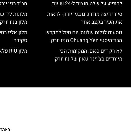
להופיע על שלט חוצות ל-24 שעות
חב"ד בניו יורק
סיורי ריצה מודרכים בניו יורק- לראות
מלונות ליד שד
את העיר בקצב אחר
מלון בניו יור
נוסעים לגלות שלווה: יום טיול למקדש
הבודהיסטי Chuang Yen מניו יורק
סקירה
לא רק דים סאם: המקומות הכי
מלון RIU פלאזה ניו יורק – סקירה
מיוחדים בצ’יינה טאון של ניו יורק
האתר הי