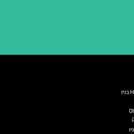
הראלד סקוור – Herald Square בניו
Old 
יו