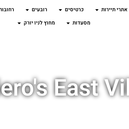
אתרי תיירות
כרטיסים
רובעים
רחובות
מסעדות
מחוץ לניו יורק
ero's East Vi