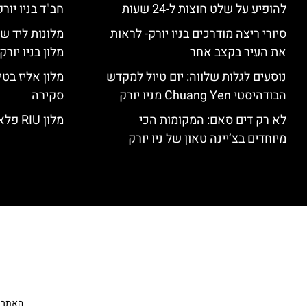
להופיע על שלט חוצות ל-24 שעות
חב"ד בניו יורק
סיורי ריצה מודרכים בניו יורק- לראות
מלונות ליד שד
את העיר בקצב אחר
מלון בניו יור
נוסעים לגלות שלווה: יום טיול למקדש
הבודהיסטי Chuang Yen מניו יורק
סקירה
לא רק דים סאם: המקומות הכי
מלון RIU פלאזה ניו יורק – סקירה
מיוחדים בצ’יינה טאון של ניו יורק
האתר הי