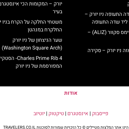
יורק – המקומות הכי אינסטגרמ
בעיר
ה התעופה ניו יורק –
ק ליד שדה התעופה
משטחי החלקה על הקרח בניו יו
החלקרח במנהטן
מלון אליז בטיימס סקוור (ALIZ) –
שער הניצחון של ניו יורק
(Washington Square Arch)
4 Charles Prime Rib- הס
המפורסמת של ניו יורק
אודות
פייסבוק
|
אינסטגרם
|
טיקטוק
|
יוטיוב
נו אתר המלצות מטיילים © כל הזכויות שמורות לסוכנות TRAVELERS.CO.IL