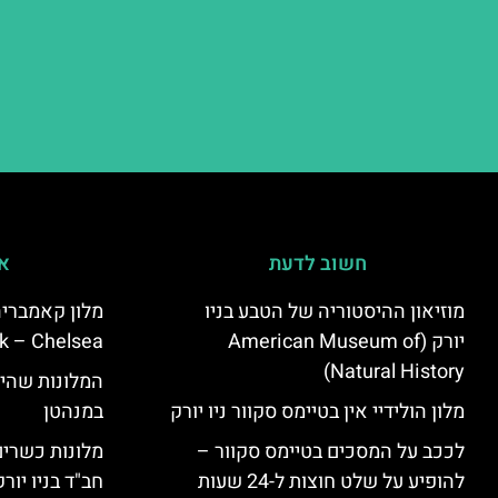
חשוב לדעת
אי
מוזיאון ההיסטוריה של הטבע בניו
יורק (American Museum of
k – Chelsea)
Natural History)
המלונות שהי
מלון הולידיי אין בטיימס סקוור ניו יורק
במנהטן
לככב על המסכים בטיימס סקוור –
מלונות כשרים 
להופיע על שלט חוצות ל-24 שעות
חב"ד בניו יורק