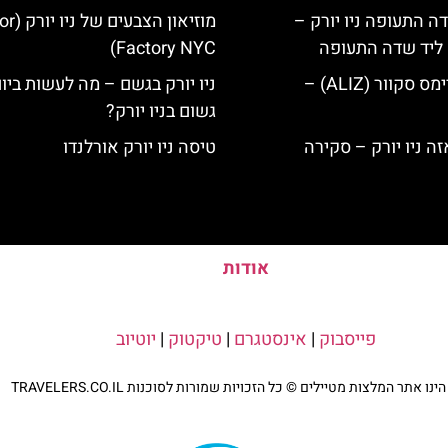
ה התעופה ניו יורק –
מוזיאון הצבע
ק ליד שדה התעופה
Factory NYC)
מלון אליז בטיימס סקוור (ALIZ) –
ניו יורק בגשם – מה לעשות ביו
גשום בניו יורק?
טיסה ניו יורק אורלנדו
אודות
פייסבוק
|
אינסטגרם
|
טיקטוק
|
יוטיוב
נו אתר המלצות מטיילים © כל הזכויות שמורות לסוכנות TRAVELERS.CO.IL