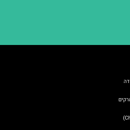
דה
רקים
בניין קרייזלר (Chrysler Building)