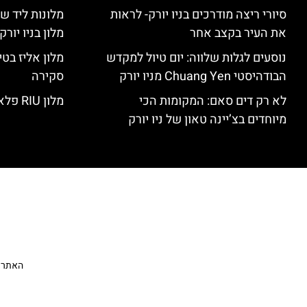
סיורי ריצה מודרכים בניו יורק- לראות
מלונות ליד שד
את העיר בקצב אחר
מלון בניו יור
נוסעים לגלות שלווה: יום טיול למקדש
הבודהיסטי Chuang Yen מניו יורק
סקירה
לא רק דים סאם: המקומות הכי
מלון RIU פלאזה ניו יורק – סקירה
מיוחדים בצ’יינה טאון של ניו יורק
האתר הי