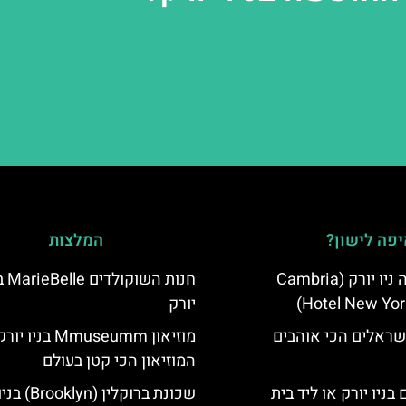
פה לישון?
המלצות
מלון קאמבריה ניו יורק (Cambria
חנות השו
Hotel New Yor
יורק
שראלים הכי אוהבים
מוזיאון Mmuseumm בניו
המוזיאון הכי קטן בעולם
בניו יורק או ליד בית
שכונת ברוקלין (yn