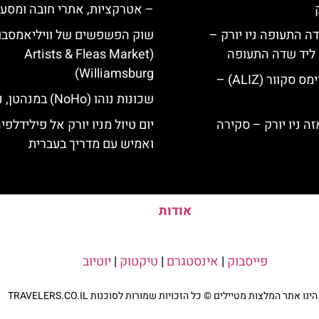
– אטרקציות, אתרי חובה ומסע
ה התעופה ניו יורק –
שוק הפשפשים של וויליאמסבו
ק ליד שדה התעופה
(Artists & Fleas Market
Williamsburg)
מלון אליז בטיימס סקוור (ALIZ) –
שכונות נוהו (NoHo) במנהטן, ניו יורק
יום טיול מניו יורק אל פילידלפי
ואמיש עם מדריך בעברית
אודות
פייסבוק
|
אינסטגרם
|
טיקטוק
|
יוטיוב
נו אתר המלצות מטיילים © כל הזכויות שמורות לסוכנות TRAVELERS.CO.IL