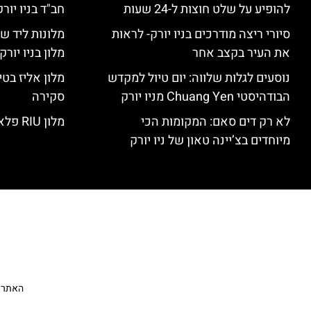
להופיע על שלט חוצות ל-24 שעות
חב"ד בניו יורק
סיורי ריצה מודרכים בניו יורק- לראות
מלונות ליד שד
את העיר בקצב אחר
מלון בניו יור
נוסעים לגלות שלווה: יום טיול למקדש
הבודהיסטי Chuang Yen מניו יורק
סקירה
לא רק דים סאם: המקומות הכי
מלון RIU פלאזה ניו יורק – סקירה
מיוחדים בצ’יינה טאון של ניו יורק
האתר הי