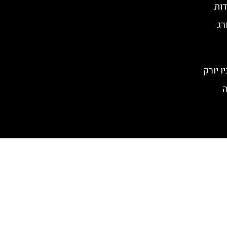
דות
רג
ה