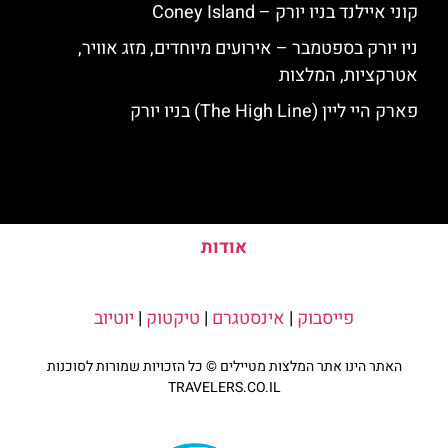
קוני איילנד בניו יורק – Coney Island
ניו יורק בספטמבר – אירועים מיוחדים, מזג אוויר,
אטרקציות, המלצות
פארק היי ליין (The High Line) בניו יורק
אודות
פייסבוק
|
אינסטגרם
|
טיקטוק
|
יוטיוב
האתר הינו אתר המלצות מטיילים © כל הזכויות שמורות לסוכנות
TRAVELERS.CO.IL