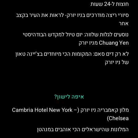
חוצות ל-24 שעות
סיורי ריצה מודרכים בניו יורק- לראות את העיר בקצב
אחר
נוסעים לגלות שלווה: יום טיול למקדש הבודהיסטי
Chuang Yen מניו יורק
לא רק דים סאם: המקומות הכי מיוחדים בצ’יינה טאון
של ניו יורק
איפה לישון?
מלון קאמבריה ניו יורק (Cambria Hotel New York –
Chelsea)
המלונות שהישראלים הכי אוהבים במנהטן