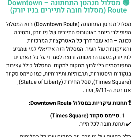
🟢 מסלול מנהטן התחתונה – Downtown
Route (מסלול חובה לתיירים בניו יורק)
מסלול מנהטן התחתונה (Downtown Route) הוא המסלול
הפופולרי ביותר באוטובוס התיירים של ניו יורק, ומסיבה
נכונה – הוא עובר דרך כל האטרקציות המרכזיות
והאייקוניות של העיר. המסלול הזה אידיאלי למי שמגיע
לניו יורק בפעם הראשונה ורוצה לסמן וי על כל האתרים
המפורסמים בלי לרוץ ממקום למקום. המסלול כולל עצירות
בנקודות היסטוריות, תרבותיות ותיירותיות, כמו טיימס סקוור
(Times Square), פסל החירות (Statue of Liberty),
אנדרטת ה-9/11, ועוד.
🚏
תחנות
עיקריות
במסלול
Downtown Route:
טיימס סקוור (Times Square)
✔️
תחנת
חובה
לכל
תייר
.
הלב הפועם של ניו יורק. זה המקום שבו כל החלומות