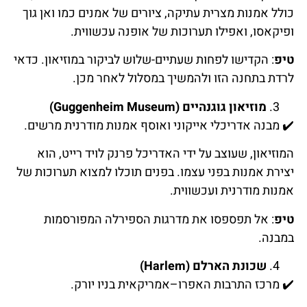
כולל אמנות מצרית עתיקה, ציורים של אמנים כמו ואן גוך
ופיקאסו, ואפילו תערוכות של אופנה עכשווית.
טיפ
: הקדישו לפחות שעתיים-שלוש לביקור במוזיאון. כדאי
לרדת בתחנה הזו ולהמשיך במסלול לאחר מכן.
מוזיאון גוגנהיים (Guggenheim Museum)
✔️
מבנה
אדריכלי
אייקוני
ואוסף
אמנות
מודרנית
מרשים
.
המוזיאון, שעוצב על ידי האדריכל פרנק לויד רייט, הוא
יצירת אמנות בפני עצמו. בפנים תוכלו למצוא תערוכות של
אמנות מודרנית ועכשווית.
טיפ
: אל תפספסו את מדרגות הספירלה המפורסמות
במבנה.
שכונת הארלם (Harlem)
✔️
מרכז
התרבות
האפרו
–
אמריקאית
בניו
יורק
.