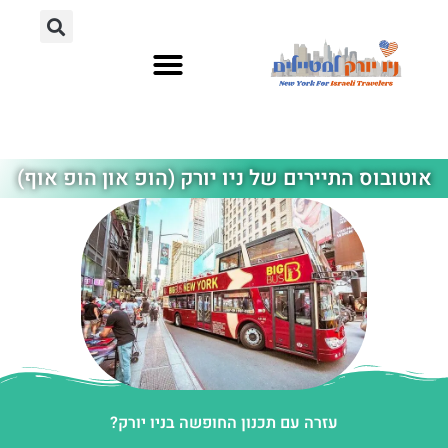
אתרי תיירות
מחוץ לניו יורק
אוטובוס התיירים של ניו יורק (הופ און הופ אוף)
עזרה עם תכנון החופשה בניו יורק?