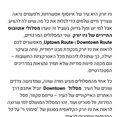
ניו יורק היא עיר של אינסוף אפשרויות, ולפעמים נראה
שצריך חיים שלמים כדי לגלות את כל מה שיש לה להציע.
אבל למי יש זמן? בדיוק בשביל זה נועדו
מסלולי אוטובוס
התיירים של ניו יורק
. שני המסלולים המרכזיים,
Downtown Route
ו-
Uptown Route
, מאפשרים לכם
לראות את ניו יורק מנקודת מבט ייחודית, נוחה ובעיקר
יעילה, כך שתוכלו ליהנות מכל האטרקציות החשובות –
וגם מכמה פינות סודיות שלא תמיד נמצאות במדריכים
הסטנדרטיים.
כל אחד מהמסלולים מציע חוויה שונה, שמדגישה צדדים
שונים של העיר.
מסלול Downtown
יוביל אתכם דרך
האתרים האייקוניים של העיר – טיימס סקוור, פסל
החירות, וול סטריט ועוד. זהו המסלול המושלם למי שרוצה
לראות את ניו יורק הקלאסית בסגנון של "סימוני וי" על כל
המקומות שחייבים לראות.