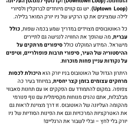
התחתונה (Downtown Loop)
ו
קו נוסף למנהטן העליונה
(Uptown Loop)
. יש גם קווים מיוחדים לברוקלין ולסיורי
לילה שמציגים את קו הרקיע של ניו יורק המואר בלילה.
כל האוטובוסים מצוידים במדריך שמע בכמה שפות,
כולל
עברית
, מה שהופך את החוויה לנגישה גם לתיירים
מישראל. המידע המוקלט כולל
סיפורים מרתקים על
ההיסטוריה של העיר, סיפורי תרבות פופולריים, וטיפים
על נקודות עניין פחות מוכרות
.
היתרון הגדול של האוטובוס בניו יורק הוא
היכולת לכסות
מרחקים עצומים בזמן קצר יחסית
, במיוחד בעיר כה
צפופה. במקום להתמודד עם הפקקים או עם תחנות סאבווי
מבלבלות, אתם נהנים מנוחות מקסימלית עם נוף פנורמי
מהקומה העליונה של האוטובוס. זו דרך מצוינת לראות גם
את האטרקציות המרכזיות וגם את הפינות הסודיות של ניו
יורק בלי לחץ – ובלי לשבור את הרגליים!