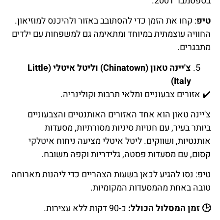
בספטמבר 2001.
טיפ
: קחו את הזמן כדי להסתובב באזור ולהיכנס למוזיאון.
החוויה עוצמתית במיוחד ומתאימה גם למשפחות עם ילדים
מתבגרים.
צ'יינה טאון (Chinatown) וליטל איטלי (Little
Italy)
✔️
אזורים
צבעוניים
ומלאי
תרבות
וקולינריה
.
צ'יינה טאון הוא אחד האזורים האותנטיים והצבעוניים
ביותר בעיר, עם חנויות סיניות מסורתיות, מסעדות
אותנטיות, ושווקים. ליטל איטלי מציעה ניחוח איטלקי
קסום, עם מסעדות פסטה, גלידריות וקפה משובח.
טיפ: נסו להגיע לכאן בשעות הצהריים כדי ליהנות מארוחה
טובה באחת מהמסעדות המקומיות.
🕒
זמן
המסלול הכולל
:
כ-90 דקות ללא עצירות.