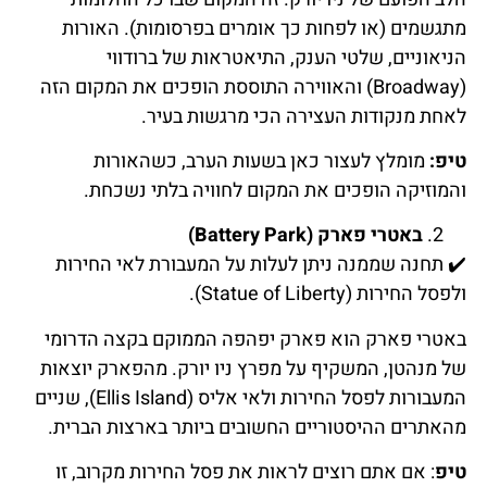
מתגשמים (או לפחות כך אומרים בפרסומות). האורות
הניאוניים, שלטי הענק, התיאטראות של ברודווי
(Broadway) והאווירה התוססת הופכים את המקום הזה
לאחת מנקודות העצירה הכי מרגשות בעיר.
טיפ:
מומלץ לעצור כאן בשעות הערב, כשהאורות
והמוזיקה הופכים את המקום לחוויה בלתי נשכחת.
באטרי פארק (Battery Park)
✔️
תחנה
שממנה
ניתן
לעלות
על
המעבורת
לאי
החירות
ולפסל
החירות
(Statue of Liberty).
באטרי פארק הוא פארק יפהפה הממוקם בקצה הדרומי
של מנהטן, המשקיף על מפרץ ניו יורק. מהפארק יוצאות
המעבורות לפסל החירות ולאי אליס (Ellis Island), שניים
מהאתרים ההיסטוריים החשובים ביותר בארצות הברית.
טיפ
: אם אתם רוצים לראות את פסל החירות מקרוב, זו