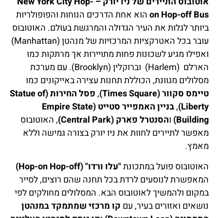
אוטובוס התיירים של ניו יורק – New York City Hop-
on Hop-off Bus
הוא אחת הדרכים הנוחות והפופולריות
ביותר לגלות את העיר הגדולה והמרגשת בעולם. האוטובוס
עובר בכל האטרקציות המרכזיות של מנהטן (Manhattan)
ואפילו מגיע לשכונות פחות מתויירות אך מרתקות כמו
הארלם (Harlem) וברוקלין (Brooklyn). עם מערכת
מסלולים מגוונת, הכוללת תחנות עצירה באייקונים כמו
טיימס סקוור (Times Square)
,
פסל החירות (Statue of
Liberty)
,
בניין האמפייר סטייט (Empire State
Building)
ו
הסנטרל פארק (Central Park)
, האוטובוס
מאפשר לתיירים לחוות את ניו יורק בצורה גמישה וללא
מאמץ.
האוטובוס פועל במתכונת
"עלו ורדו" (Hop-on Hop-off)
המאפשרת לנוסעים לרדת בכל תחנה שהם רוצים, לסייר
במקום ולהמשיך לאוטובוס הבא. המסלולים מחולקים לפי
נושאים ואזורים בעיר, עם
קו מרכזי שמתמקד במנהטן