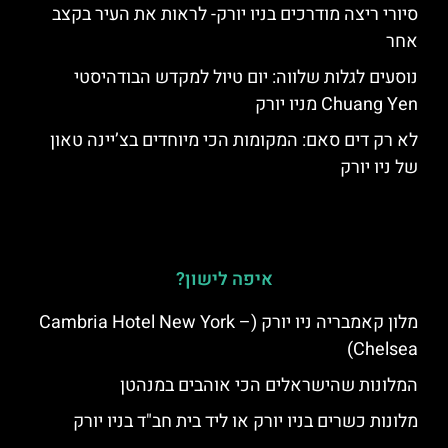
סיורי ריצה מודרכים בניו יורק- לראות את העיר בקצב
אחר
נוסעים לגלות שלווה: יום טיול למקדש הבודהיסטי
Chuang Yen מניו יורק
לא רק דים סאם: המקומות הכי מיוחדים בצ’יינה טאון
של ניו יורק
איפה לישון?
מלון קאמבריה ניו יורק (Cambria Hotel New York –
Chelsea)
המלונות שהישראלים הכי אוהבים במנהטן
מלונות כשרים בניו יורק או ליד בית חב"ד בניו יורק