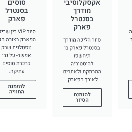
אקסקלוסיבי
סוסים
מודרך
בסנטרל
בסנטרל
פארק
פארק
ה
סיור VIP בין שבי
הפארק בצורה הכ
סיור הליכה מודרך
נוסטלגית שרק
בסנטרל פארק בו
אפשר- על גבי
תיחשפו
כרכרת סוסים
להיסטוריה
עתיקה.
המרתקת ולאתרים
לאורך הפארק.
להזמנת
החוויה
להזמנת
הסיור