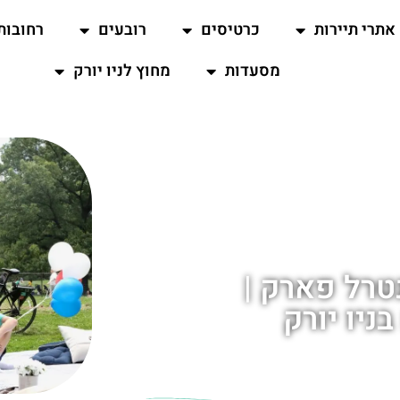
אתרי תיירות
כרטיסים
רובעים
רחובות
מסעדות
מחוץ לניו יורק
רל פארק |
ניו יורק