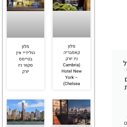
לחצו
פה!
מלון
מלון
קאמבריה
הולידיי אין
ניו יורק
בטיימס
ל
(Cambria
סקוור ניו
Hotel New
יורק
York –
Chelsea)
ם