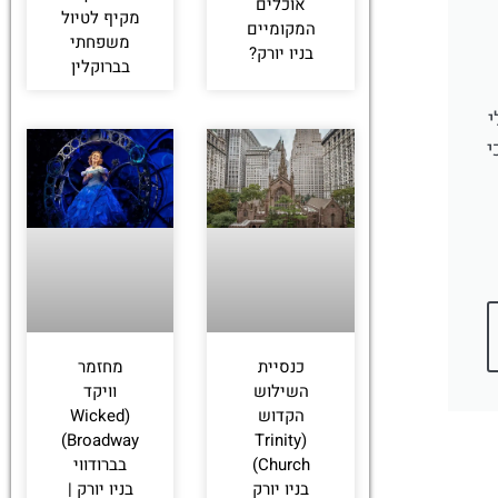
אוכלים
מקיף לטיול
המקומיים
משפחתי
בניו יורק?
בברוקלין
לי
י
מחזמר
כנסיית
וויקד
השילוש
(Wicked
הקדוש
Broadway)
(Trinity
בברודווי
Church)
בניו יורק |
בניו יורק