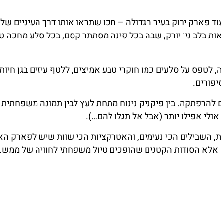
פארק (Central Park) הוא סתם עוד פארק ירוק בעיר הגדולה – חכו שתראו אותו דרך העיניים 
ת בלב ניו יורק, שבה בכל פינה מסתתר קסם, בכל סלע מחכה טי
לטפס על סלעים כמו חוקרי טבע אמיצים, ללטף עיזים בגן חיות 
פורים.
ם להרפתקה. בין פיקניק נינוח מתחת לעץ לבין תמונה משפחתית 
לי אפילו יותר (אבל אל תגלו להם…).
ות, השבילים הכי נעימים, והאטרקציות הכי שוות שיש לפארק הא
אלא הסודות הקטנים שהופכים טיול משפחתי לחוויה של ממש.