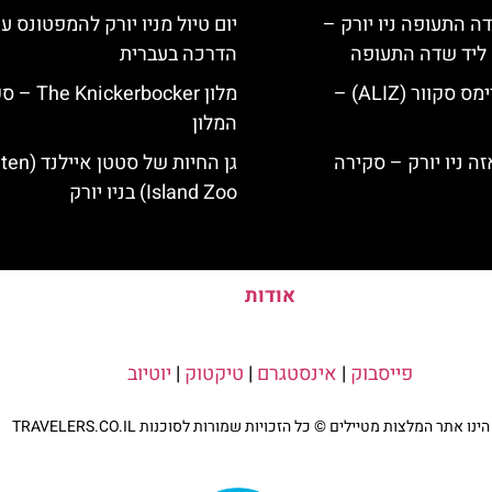
ה התעופה ניו יורק –
יום טיול מניו יורק להמפטונס ע
ק ליד שדה התעופה
הדרכה בעברית
מלון אליז בטיימס סקוור (ALIZ) –
מלון ckerbocker
המלון
גן החיות של סטטן
Island Zoo) בניו יורק
אודות
פייסבוק
|
אינסטגרם
|
טיקטוק
|
יוטיוב
נו אתר המלצות מטיילים © כל הזכויות שמורות לסוכנות TRAVELERS.CO.IL