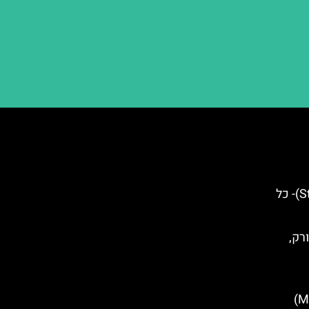
פסל החירות (Statue of Liberty)- כל
ורק,