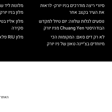
סיורי ריצה מודרכים בניו יורק- לראות
מלונות ליד שד
את העיר בקצב אחר
מלון בניו יור
נוסעים לגלות שלווה: יום טיול למקדש
הבודהיסטי Chuang Yen מניו יורק
סקירה
לא רק דים סאם: המקומות הכי
מלון RIU פלאזה ניו יורק – סקירה
מיוחדים בצ’יינה טאון של ניו יורק
האתר הי