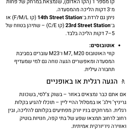
קו מספר 1 (הקו האדום), שנמצאת במרחק של פחות
מ־3 דקות הליכה מהמסעדה.
ניתן גם לרדת ב־
14th Street Station
(קו F/M/L) או
ב־
23rd Street Station
(קו C/E) – שתיהן בטווח של
5–7 דקות הליכה בלבד.
אוטובוסים:
קווי האוטובוס M7, M20 ו־M23 עוברים בסביבת
המסעדה ומאפשרים הגעה נוחה גם למי שמעדיף
תחבורה עילית.
🚶 הגעה רגלית או באופניים
אם אתם כבר נמצאים באזור – בשוק צ’לסי, בשכונת
גריניץ’ וילג’ או במסלול ההיי ליין – תוכלו להגיע בקלות
רגלית. המרחקים בניו יורק מפתיעים בקלותם להליכה, ובין
רחוב לרחוב תמצאו שפע של בתי קפה, חנויות בוטיק
ואווירה ניו־יורקית אמיתית.