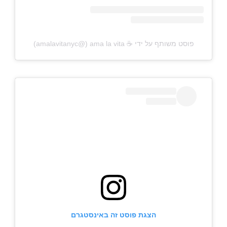
פוסט משותף על ידי ‏‎ama la vita ☕️‎‏ (@‏‎amalavitanyc‎‏)
הצגת פוסט זה באינסטגרם