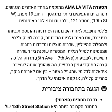
מסעדת AMA LA VITA
ממוקמת באחד האזורים הנגישים,
המרכזיים והנעימים ביותר במנהטן – רחוב 19 מערב (W
19th St), מספר 121, בלב שכונת צ’לסי האופנתית.
צ’לסי נחשבת לאחת השכונות היצירתיות והתוססות ביותר
בניו יורק, עם סצנת גלריות מודרניות, קרבה לשוק צ’לסי
ולמסלול ההיי ליין, שדרות מוצלות ומדרכות רחבות
שמזמינות לטייל רגלית. המסעדה שוכנת בין השדרה
השישית לשביעית (6th Ave – 7th Ave), מרחק הליכה
קצרה ממוקדי עניין מרכזיים, מה שהופך אותה לעצירה
אידאלית לכל מי שמטייל באזור – בין אם לארוחת בוקר,
צהריים קלילה, או קפה איכותי על הדרך.
🚇 הגעה בתחבורה ציבורית
רכבת תחתית (סאבווי):
התחנה הקרובה ביותר היא
18th Street Station
של