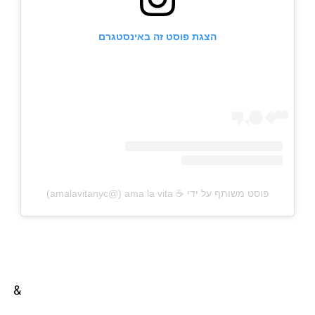
הצגת פוסט זה באינסטגרם
פוסט משותף על ידי ‏‎ama la vita ☕️‎‏ (@‏‎amalavitanyc‎‏)
&