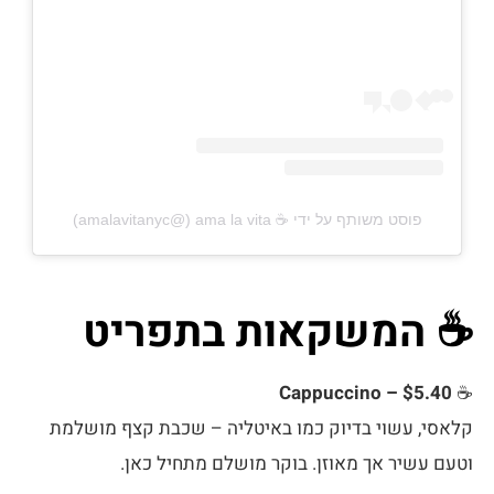
פוסט משותף על ידי ‏‎ama la vita ☕️‎‏ (@‏‎amalavitanyc‎‏)
☕ המשקאות בתפריט
Cappuccino – $5.40
☕
קלאסי, עשוי בדיוק כמו באיטליה – שכבת קצף מושלמת
וטעם עשיר אך מאוזן. בוקר מושלם מתחיל כאן.