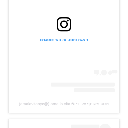
הצגת פוסט זה באינסטגרם
פוסט משותף על ידי ‏‎ama la vita ☕️‎‏ (@‏‎amalavitanyc‎‏)