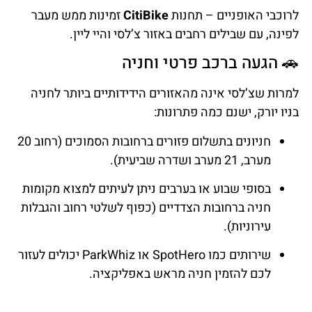
לרוכבי האופניים – תחנות
CitiBike
זמינות ממש מעבר
לפינה, עם שבילים רחבים באזור צ’לסי והיי ליין.
🚗 הגעה ברכב פרטי וחניה
למרות שצ’לסי אינה מהאזורים הידידותיים ביותר לחניה
בניו יורק, ישנם כמה פתרונות:
חניונים בתשלום פזורים ברחובות הסמוכים (רחוב 20
מערב, 21 מערב ושדרה שביעית).
בסופי שבוע או בערבים ניתן לעיתים למצוא מקומות
חניה ברחובות הצדדיים (כפוף לשלטי רחוב והגבלות
עירוניות).
שירותים כמו SpotHero או ParkWhiz יכולים לעזור
לכם להזמין חניה מראש באפליקציה.