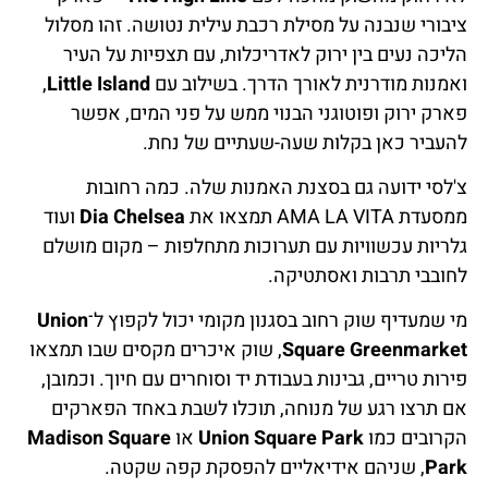
ציבורי שנבנה על מסילת רכבת עילית נטושה. זהו מסלול
הליכה נעים בין ירוק לאדריכלות, עם תצפיות על העיר
ואמנות מודרנית לאורך הדרך. בשילוב עם
Little Island
,
פארק ירוק ופוטוגני הבנוי ממש על פני המים, אפשר
להעביר כאן בקלות שעה-שעתיים של נחת.
צ'לסי ידועה גם בסצנת האמנות שלה. כמה רחובות
ממסעדת AMA LA VITA תמצאו את
Dia Chelsea
ועוד
גלריות עכשוויות עם תערוכות מתחלפות – מקום מושלם
לחובבי תרבות ואסתטיקה.
מי שמעדיף שוק רחוב בסגנון מקומי יכול לקפוץ ל־
Union
Square Greenmarket
, שוק איכרים מקסים שבו תמצאו
פירות טריים, גבינות בעבודת יד וסוחרים עם חיוך. וכמובן,
אם תרצו רגע של מנוחה, תוכלו לשבת באחד הפארקים
הקרובים כמו
Union Square Park
או
Madison Square
Park
, שניהם אידיאליים להפסקת קפה שקטה.