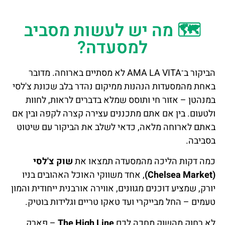
🗺️ מה יש לעשות מסביב
למסעדה?
הביקור ב־AMA LA VITA לא מסתיים בארוחה. מדובר
באחת מהמסעדות הנהנות ממיקום נהדר בלב שכונת צ'לסי
במנהטן – אזור חי ותוסס שמלא בדברים לראות, לחוות
ולטעום. בין אם אתם מתכננים עצירה קצרה לקפה ובין אם
באתם לארוחה מלאה, כדאי לשלב את הביקור עם שיטוט
בסביבה.
כמה דקות הליכה מהמסעדה תמצאו את
שוק צ'לסי
(Chelsea Market)
, אחד משווקי האוכל האהובים בניו
יורק, שמציע דוכנים מגוונים, אווירה אורבנית ייחודית והמון
טעמים – החל מבייקרי ועד טאקו טריים וגלידות בוטיק.
לא רחוק מהשוק מחכה לכם
The High Line
– פארק