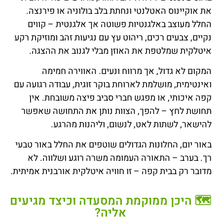
את אוקיינוס האטלנטי ונחתת בלב בולוניה או פירנצה.
החלל מעוצב באלגנטיות פשוטה אך אלגנטית – קווים
נקיים, צבעים רכים, ריהוט עץ עם נגיעות זהב ומוזיקת רקע
איטלקית שמלטפת את האוזן מבלי לגנוב את ההצגה.
המקום לא גדול, אך מרווח ונעים. האווירה חמימה
ואינטימית, מושלמת לארוחת בוקר זוגית, עבודה רגועה עם
קפה איכותי, או מפגש חברי סביב פיצה משובחת. אין
תחושת לחץ – להפך, הצוות נותן את התחושה שאפשר
להישאר, לשתות לאט, לנשום, וליהנות מהרגע.
באור יום, החלונות הגדולים שוטפים את החלל באור טבעי
רך. בערב – התאורה העמומה משרה רוגע ושלווה. לא
מדובר רק בבית קפה – זו חוויה איטלקית אורבנית אמיתית.
🗺️ היכן ממוקמת המסעדה וכיצד מגיעים
אליה?