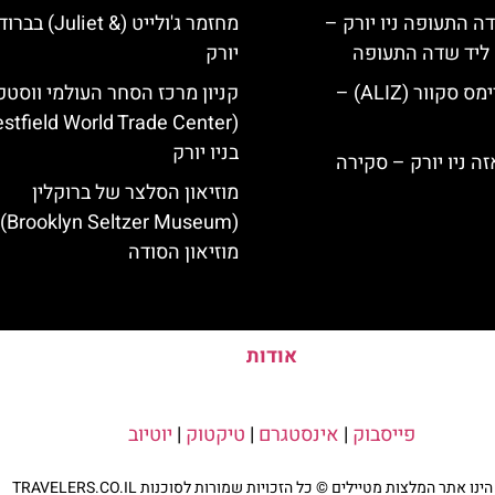
ה התעופה ניו יורק –
מחזמר ג'ולייט (& liet
ק ליד שדה התעופה
יורק
מלון אליז בטיימס סקוור (ALIZ) –
קניון מרכז הסחר העולמי ווסטפ
בניו יורק
מוזיאון הסלצר של ברוקלין
er Museum) |
מוזיאון הסודה
אודות
פייסבוק
|
אינסטגרם
|
טיקטוק
|
יוטיוב
נו אתר המלצות מטיילים © כל הזכויות שמורות לסוכנות TRAVELERS.CO.IL