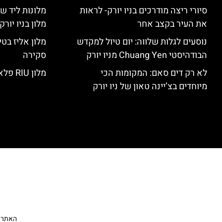
סיורי ריצה מודרכים בניו יורק- לראות
מלונות ליד שד
את העיר בקצב אחר
מלון בניו יור
נוסעים לגלות שלווה: יום טיול למקדש
הבודהיסטי Chuang Yen מניו יורק
סקירה
לא רק דים סאם: המקומות הכי
מלון RIU פלאזה ניו יורק – סקירה
מיוחדים בצ’יינה טאון של ניו יורק
האתר הי