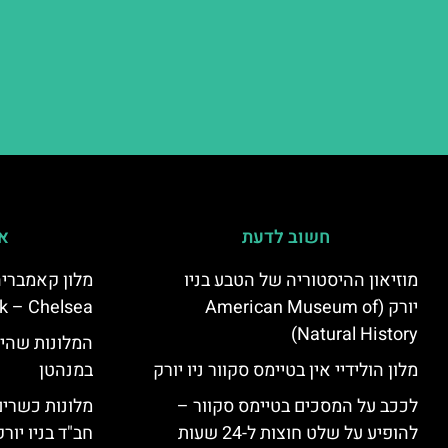
חשוב לדעת
אי
מוזיאון ההיסטוריה של הטבע בניו
יורק (American Museum of
k – Chelsea)
Natural History)
המלונות שהי
מלון הולידיי אין בטיימס סקוור ניו יורק
במנהטן
לככב על המסכים בטיימס סקוור –
מלונות כשרים 
להופיע על שלט חוצות ל-24 שעות
חב"ד בניו יורק