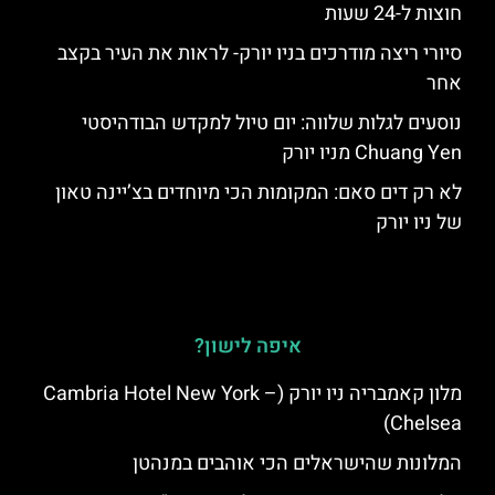
חוצות ל-24 שעות
סיורי ריצה מודרכים בניו יורק- לראות את העיר בקצב
אחר
נוסעים לגלות שלווה: יום טיול למקדש הבודהיסטי
Chuang Yen מניו יורק
לא רק דים סאם: המקומות הכי מיוחדים בצ’יינה טאון
של ניו יורק
איפה לישון?
מלון קאמבריה ניו יורק (Cambria Hotel New York –
Chelsea)
המלונות שהישראלים הכי אוהבים במנהטן