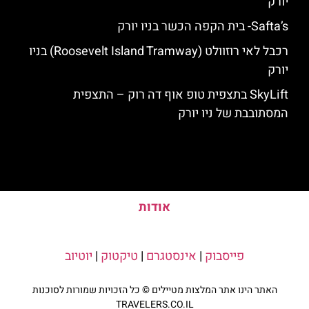
יורק
Safta’s- בית הקפה הכשר בניו יורק
רכבל לאי רוזוולט (Roosevelt Island Tramway) בניו
יורק
SkyLift בתצפית טופ אוף דה רוק – התצפית
המסתובבת של ניו יורק
אודות
פייסבוק
|
אינסטגרם
|
טיקטוק
|
יוטיוב
האתר הינו אתר המלצות מטיילים © כל הזכויות שמורות לסוכנות
TRAVELERS.CO.IL