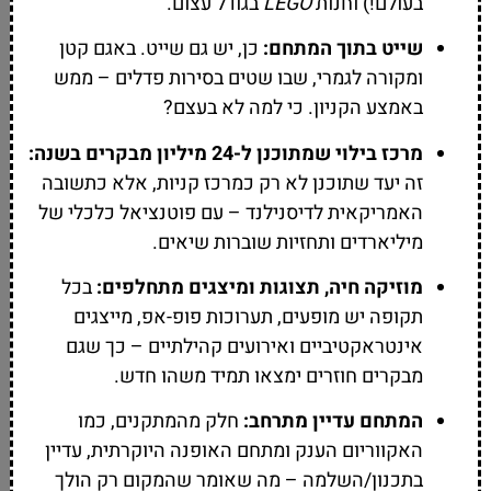
בעולם!) וחנות
LEGO
בגודל עצום.
שייט בתוך המתחם:
כן, יש גם שייט. באגם קטן
ומקורה לגמרי, שבו שטים בסירות פדלים – ממש
באמצע הקניון. כי למה לא בעצם?
מרכז בילוי שמתוכנן ל-24 מיליון מבקרים בשנה:
זה יעד שתוכנן לא רק כמרכז קניות, אלא כתשובה
האמריקאית לדיסנילנד – עם פוטנציאל כלכלי של
מיליארדים ותחזיות שוברות שיאים.
מוזיקה חיה, תצוגות ומיצגים מתחלפים:
בכל
תקופה יש מופעים, תערוכות פופ-אפ, מייצגים
אינטראקטיביים ואירועים קהילתיים – כך שגם
מבקרים חוזרים ימצאו תמיד משהו חדש.
המתחם עדיין מתרחב:
חלק מהמתקנים, כמו
האקווריום הענק ומתחם האופנה היוקרתית, עדיין
בתכנון/השלמה – מה שאומר שהמקום רק הולך