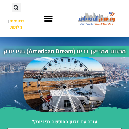
כרטיסים
|
מלונות
אתרי תיירות
מחוץ לניו יורק
מתחם אמריקן דרים (American Dream) בניו יורק
עזרה עם תכנון החופשה בניו יורק?