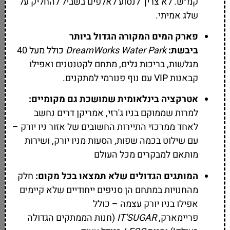
קמ״ש. לא צריך לנסוע לאלפים בשביל להחליק על
שלג אמיתי.
פארק המים המקורה הגדול ביותר
ביבשת:
DreamWorks Water Park
כולל מעל 40
מגלשות, בריכות גלים, מתחם לקטנטנים ואפילו
קבאנות VIP עם נוף פנורמי למתקנים.
אטרקציה בינלאומית שמושכת גם מקומיים:
למרות שממוקם בניו ג'רזי, אמריקן דרים נחשב
לאחד ממרכזי התיירות החשובים של אזור ניו יורק –
עם שילוט בכמה שפות, הסעות מניו יורק, ושירות
מותאם למבקרים מכל העולם
המותגים הגדולים שלא תמצאו בכל מקום:
חלק
מהחנויות במתחם הן סניפים ייחודיים שלא קיימים
אפילו בניו יורק עצמה – כולל
פריימארק,
IT'SUGAR
(חנות הממתקים הגדולה