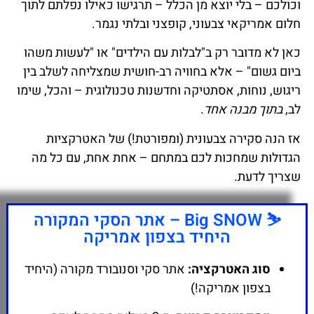
וכולכם – בלי יוצא מן הכלל – תרגישו כאילו נפלתם לתוך
חלום אמריקאי צבעוני, קופצני ובלתי נגמר.
כאן לא מדובר רק ב"לבלות עם הילדים" או "לעשות משהו
ביום גשום" – אלא בחוויה רב-חושית שמצליחה לשלב בין
ריגוש, נוחות, אסתטיקה וחדשנות טכנולוגית – והכל, שימו
לב,
בתוך מבנה אחד
.
אז הנה סקירה צבעונית (ומפורטת!) של האטרקציות
הגדולות שמחכות לכם במתחם – אחת אחת, עם כל מה
שצריך לדעת.
⛷️ Big SNOW – אתר הסקי המקורה
היחיד בצפון אמריקה
סוג האטרקציה:
אתר סקי וסנובורד מקורה (היחיד
בצפון אמריקה!)