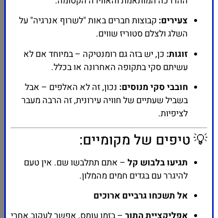
ההדרכה המותאמת והאווירה הקסומה.
צעירים:
קבוצות חברים באות "לשרוף אנרגיה" על
השלג ולצלם סטוריז שווים.
זוגות:
כן, יש בזה גם רומנטיקה – במיוחד אם לא
עשיתם סקי בתקופה האחרונה או בכלל.
חובבי סקי מנוסים:
נכון, זה לא האלפים – אבל
בשביל שעתיים של חוויה עירונית, זה הרבה מעבר
לציפיות.
💡 טיפים של מקומיים:
תגיעו בלבוש קל
– אתם תתלבשו שם. אין טעם
להיגרר עם בגדים חמים מהמלון.
אל תשכחו גרביים ארוכים
אפליקציית התור
– בזמן עומס, אפשר לעקוב אחרי