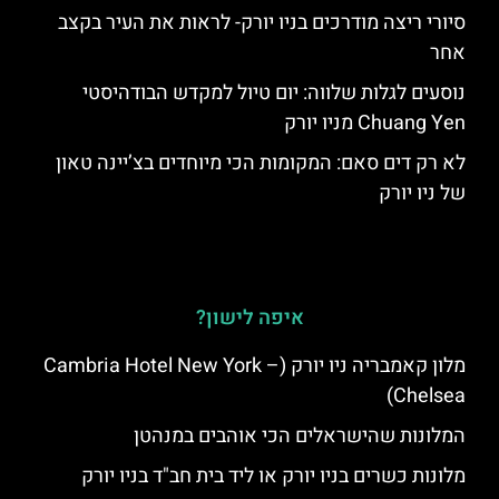
סיורי ריצה מודרכים בניו יורק- לראות את העיר בקצב
אחר
נוסעים לגלות שלווה: יום טיול למקדש הבודהיסטי
Chuang Yen מניו יורק
לא רק דים סאם: המקומות הכי מיוחדים בצ’יינה טאון
של ניו יורק
איפה לישון?
מלון קאמבריה ניו יורק (Cambria Hotel New York –
Chelsea)
המלונות שהישראלים הכי אוהבים במנהטן
מלונות כשרים בניו יורק או ליד בית חב"ד בניו יורק