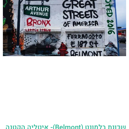
שכונת בלמונט (Belmont)- איטליה הקטנה