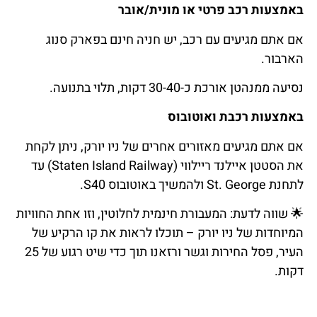
באמצעות רכב פרטי או מונית/אובר
אם אתם מגיעים עם רכב, יש חניה חינם בפארק סנוג
הארבור.
נסיעה ממנהטן אורכת כ-30-40 דקות, תלוי בתנועה.
באמצעות רכבת ואוטובוס
אם אתם מגיעים מאזורים אחרים של ניו יורק, ניתן לקחת
את הסטטן איילנד ריילווי (Staten Island Railway) עד
לתחנת St. George ולהמשיך באוטובוס S40.
🌟
שווה
לדעת
: המעבורת חינמית לחלוטין, וזו אחת החוויות
המיוחדות של ניו יורק – תוכלו לראות את קו הרקיע של
העיר, פסל החירות וגשר ורזאנו תוך כדי שיט רגוע של 25
דקות.