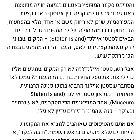
והטיימס סקוור המפוצץ באנשים מציעה חוויה מפוצצת
באנרגיה ובצבעים למבקריה. בין אינסוף האטרקציות
המפורסמות, שוכן לא רחוק משם אי אחד, מלא בהפתעות,
הכי רחוק שיש מההמולה של לב התפוח הגדול. ברוכים
הבאים לסטטן איילנד (Staten Island) – המקום שבו ניו
יורק נושמת קצת יותר לאט, והעבר וההווה מתמזגים בצורה
הכי מרתקת שיש.
אבל רגע, סטטן איילנד? זה לא רק המקום שמגיעים אליו
כדי לראות את פסל החירות בחינם מהמעבורת? ממש לא!
מסתבר שסטטן איילנד מחביא בתוכו פנינה תרבותית
אמיתית – מוזיאון סטטן איילנד (Staten Island
Museum), אחד המוזיאונים הכי מסקרנים, לא שגרתיים
ובעיקר – כזה שהמוני התיירים עדיין לא גילו.
אם אתם מהטיפוסים שאוהבים למצוא את המקומות
הייחודיים שלא מופיעים בראש רשימות "חובה לבקר", או