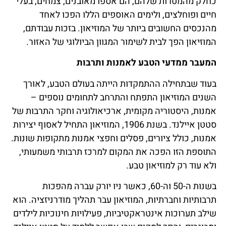
כחלק מהמטרות שלהם, הם אספו מאובנים, צמחים, בעלי
חיים ופוחלצים, ולימים האוספים הללו הפכו לאחד
מהנכסים החשובים ביותר של המוזיאון. בזכות עבודתם,
המוזיאון הפך לבית לשימור המגוון הביולוגי של האזור.
המעבר ממדעי הטבע לאמנות ותרבות
בעוד שבתחילה ההתמקדות הייתה בעולם הטבע, לאורך
השנים המוזיאון התפתח והתרחב לתחומים נוספים –
אמנות, היסטוריה מקומית, ארכיאולוגיה וחקר התרבות של
סטטן איילנד. בשנת 1906, המוזיאון התחיל לאסוף יצירות
אמנות, כולל ציורים, פסלים וחפצי אמנות מתקופות שונות.
התוספת הזו הפכה את המקום למרכז תרבותי משמעותי,
ולא עוד רק למוזיאון טבע.
בשנות ה-50 וה-60, כאשר ניו יורק עברה מהפכות
תרבותיות וחברתיות, המוזיאון עבר תהליך מודרניזציה. הוא
שילב תערוכות אינטראקטיביות, פעילויות חינוכיות לילדים