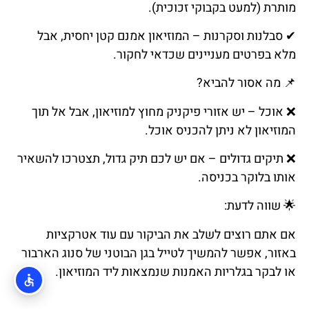
מותרת
(
למעט
בקבוקי
זכוכית
).
✔
סבלנות
וסקרנות
–
המוזיאון
אמנם
קטן
יחסית
,
אבל
מלא
בפרטים
מעניינים
שכדאי
לחקור
.
📌
מה
אסור
להביא
?
❌
אוכל
–
יש
אזורי
פיקניק
מחוץ
למוזיאון
,
אבל
אל תוך
המוזיאון
לא
ניתן
להכניס
אוכל
.
❌
תיקים
גדולים
–
אם
יש
לכם
תיק
גדול
,
תצטרכו
להשאיר
אותו
בלוקר
בכניסה
.
🌟
שווה
לדעת
:
אם אתם רוצים לשלב את הביקור עם עוד אטרקציות
באזור, אפשר להמשיך לטייל בגן הבוטני של סנוג הארבור
או לבקר בגלריות האמנות שנמצאות ליד המוזיאון.