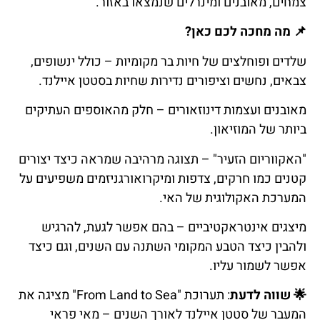
צמחים, מאובנים ומינרלים שנמצאו באזור.
📌
מה
מחכה
לכם
כאן
?
שלדים ופוחלצים של חיות בר מקומיות – כולל ינשופים,
צבאים, נחשים וציפורים נדירות שחיות בסטטן איילנד.
מאובנים ועצמות דינוזאורים – חלק מהאוספים העתיקים
ביותר של המוזיאון.
"האקווריום הזעיר" – תצוגה מרהיבה שמראה כיצד יצורים
קטנים כמו חרקים, צדפות ומיקרואורגניזמים משפיעים על
המערכת האקולוגית של האי.
מיצגים אינטראקטיביים – בהם אפשר לגעת, להרגיש
ולהבין כיצד הטבע המקומי השתנה עם השנים, וגם כיצד
אפשר לשמור עליו.
🌟
שווה
לדעת
: תערוכת "From Land to Sea" מציגה את
המעבר של סטטן איילנד לאורך השנים – מאי פראי