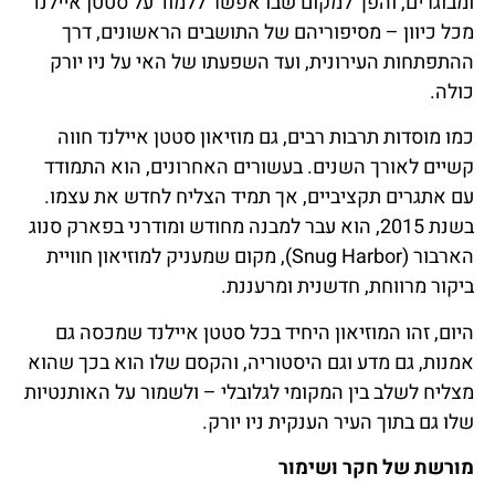
ומבוגרים, והפך למקום שבו אפשר ללמוד על סטטן איילנד
מכל כיוון – מסיפוריהם של התושבים הראשונים, דרך
ההתפתחות העירונית, ועד השפעתו של האי על ניו יורק
כולה.
כמו מוסדות תרבות רבים, גם מוזיאון סטטן איילנד חווה
קשיים לאורך השנים. בעשורים האחרונים, הוא התמודד
עם אתגרים תקציביים, אך תמיד הצליח לחדש את עצמו.
בשנת 2015, הוא עבר למבנה מחודש ומודרני בפארק סנוג
הארבור (Snug Harbor), מקום שמעניק למוזיאון חוויית
ביקור מרווחת, חדשנית ומרעננת.
היום, זהו המוזיאון היחיד בכל סטטן איילנד שמכסה גם
אמנות, גם מדע וגם היסטוריה, והקסם שלו הוא בכך שהוא
מצליח לשלב בין המקומי לגלובלי – ולשמור על האותנטיות
שלו גם בתוך העיר הענקית ניו יורק.
מורשת של חקר ושימור