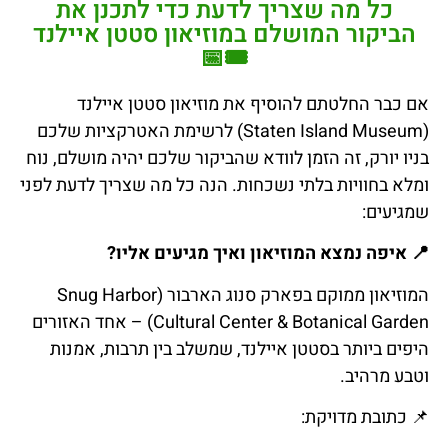
כל מה שצריך לדעת כדי לתכנן את
הביקור המושלם במוזיאון סטטן איילנד
🎟️📅
אם כבר החלטתם להוסיף את מוזיאון סטטן איילנד
(Staten Island Museum) לרשימת האטרקציות שלכם
בניו יורק, זה הזמן לוודא שהביקור שלכם יהיה מושלם, נוח
ומלא בחוויות בלתי נשכחות. הנה כל מה שצריך לדעת לפני
שמגיעים:
📍
איפה
נמצא
המוזיאון
ואיך
מגיעים
אליו
?
המוזיאון ממוקם בפארק סנוג הארבור (Snug Harbor
Cultural Center & Botanical Garden) – אחד האזורים
היפים ביותר בסטטן איילנד, שמשלב בין תרבות, אמנות
וטבע מרהיב.
📌
כתובת
מדויקת
: