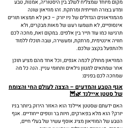
מקום מיוחד שמצליח לשלב בין היסטוריה, אמנות, טבע
ומדע בצורה חווייתית ומרתקת. זהו מוזיאון שונה
מהמוזיאונים הגדולים של ניו יורק – כאן לא תמצאו תורים
אינסופיים, לא תשמעו רעש של מאות מבקרים, ולא
תרגישו כמו עוד תייר בין אלפים. במקום זאת, מחכה לכם
חוויה אינטימית, מרתקת, ומעשירה, שבה תוכלו ללמוד
ולהתפעל בקצב שלכם.
המוזיאון מחולק לכמה אגפים, וכל אחד מהם מציע תוכן
אחר שמתאים למגוון גילאים ותחומי עניין. הנה כל מה
שמחכה לכם בפנים:
אגף הטבע והמדעים – הצצה לעולם החי והצומח
של סטטן איילנד
🌿🦉
האם ידעתם שסטטן איילנד הוא האזור הירוק ביותר בניו
יורק? הוא מלא בפארקים, חיות בר ונופים ייחודיים. אגף
הטבע של המוזיאון מציג אוסף עשיר של בעלי חיים,