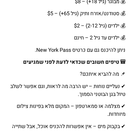
💰
מבוגר
(
גיל
18+)
–
$8
💰
סטודנט
/
אזרח
ותיק
(
גיל
65+)
–
$5
💰
ילדים
(
גיל
2-12)
–
$2
💰
ילדים
עד
גיל
2
–
חינם
ניתן להיכנס גם עם כרטיס New York Pass.
🎒
טיפים
חשובים
שכדאי
לדעת
לפני
שמגיעים
📌
מה
להביא
איתכם
?
✔
נעליים
נוחות
–
יש
הרבה
מה
לראות
,
וגם
אפשר
לשלב
טיול
בגן
הבוטני
הסמוך
.
✔
מצלמה
או
סמארטפון
–
המקום
מלא
בפינות
צילום
מיוחדות
.
✔
בקבוק
מים
–
אין
אפשרות
להכניס
אוכל
,
אבל
שתייה