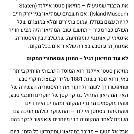
את הכבוד שמגיע לו – מוזיאון סטטן איילנד (Staten
Island Museum). אם חשבתם שמוזיאון בניו יורק חייב
להיות עצום בגודלו, עמוס בתיירים ומלא במוצגים שכל
העולם כבר מכיר – תחשבו שוב. המוזיאון הזה מציע חוויה
אינטימית, אותנטית ומפתיעה, שמשלבת בין היסטוריה,
אמנות, מדע וטבע בצורה שלא רואים בכל מקום.
לא עוד מוזיאון רגיל – החזון שמאחורי המקום
מוזיאון סטטן איילנד הוא המוסד התרבותי הוותיק ביותר
באי, והוא נוסד בשנת 1881 על ידי קבוצת חוקרי טבע
שחיפשו דרך לשמר ולחקור את ההיסטוריה העשירה של
האי. המוזיאון התחיל כמוקד קטן של חוקרים וחובבי טבע,
שהיו מוקסמים מהנוף המקומי ומהחיים הייחודיים
שהתפתחו בסטטן איילנד – והתשוקה שלהם הפכה עם
השנים לאחד המקומות הכי מיוחדים שאפשר לבקר בהם.
אבל אל תטעו – מדובר במוזיאון שמתחדש כל הזמן. כיום