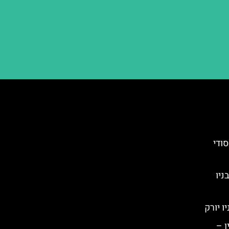
The )- בר סודי
 ההרפתקאות AREA 53 בניו
ן –