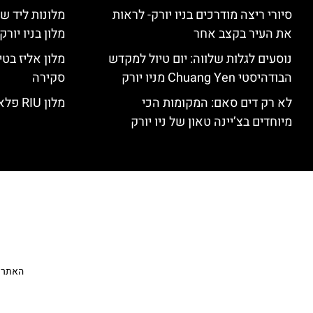
סיורי ריצה מודרכים בניו יורק- לראות
מלונות ליד שד
את העיר בקצב אחר
מלון בניו יור
נוסעים לגלות שלווה: יום טיול למקדש
הבודהיסטי Chuang Yen מניו יורק
סקירה
לא רק דים סאם: המקומות הכי
מלון RIU פלאזה ניו יורק – סקירה
מיוחדים בצ’יינה טאון של ניו יורק
האתר הי