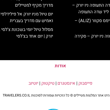
ה התעופה ניו יורק –
מדריך מקיף למטיילים
ק ליד שדה התעופה
יום טיול מניו יורק אל פילידלפי
מלון אליז בטיימס סקוור (ALIZ) –
ואמיש עם מדריך בעברית
מסלול טיול יומי בשכונת צ'לסי ב
יורק | יום אחד בצ'לסי
אודות
פייסבוק
|
אינסטגרם
|
טיקטוק
|
יוטיוב
נו אתר המלצות מטיילים © כל הזכויות שמורות לסוכנות TRAVELERS.CO.IL