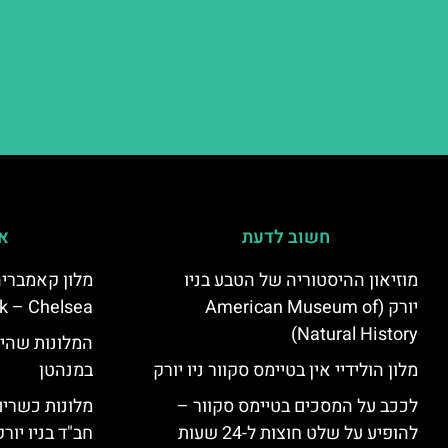
חשוב לדעת
אי
מוזיאון ההיסטוריה של הטבע בניו
יורק (American Museum of
k – Chelsea)
Natural History)
המלונות שהי
מלון הולידיי אין בטיימס סקוור ניו יורק
במנהטן
לככב על המסכים בטיימס סקוור –
מלונות כשרים 
להופיע על שלט חוצות ל-24 שעות
חב"ד בניו יורק