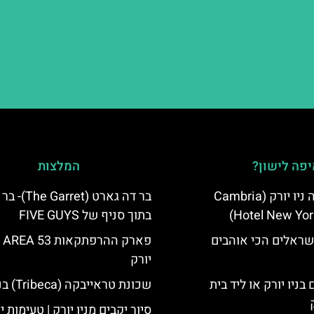
פה לישון?
המלצות
מלון קאמבריה ניו יורק (Cambria
בר דה גארט (Garret
Hotel New Yor
בתוך סניף של FIVE GUYS
שראלים הכי אוהבים
פארק
יורק
בניו יורק או ליד בית
שכונת טראייבקה (Tribeca) בניו יורק
סיור יקבים מניו יורק | טעימות יי