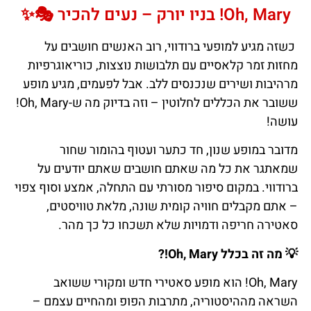
Oh, Mary! בניו יורק – נעים להכיר 🎭✨
כשזה מגיע למופעי ברודווי, רוב האנשים חושבים על
מחזות זמר קלאסיים עם תלבושות נוצצות, כוריאוגרפיות
מרהיבות ושירים שנכנסים ללב. אבל לפעמים, מגיע מופע
ששובר את הכללים לחלוטין – וזה בדיוק מה ש-Oh, Mary!
עושה!
מדובר במופע שנון, חד כתער ועטוף בהומור שחור
שמאתגר את כל מה שאתם חושבים שאתם יודעים על
ברודווי. במקום סיפור מסורתי עם התחלה, אמצע וסוף צפוי
– אתם מקבלים חוויה קומית שונה, מלאת טוויסטים,
סאטירה חריפה ודמויות שלא תשכחו כל כך מהר.
💡 מה זה בכלל Oh, Mary!?
Oh, Mary! הוא מופע סאטירי חדש ומקורי ששואב
השראה מההיסטוריה, מתרבות הפופ ומהחיים עצמם –