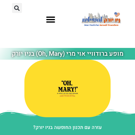
אתרי תיירות
מחוץ לניו יורק
מופע ברודוויי אוי מרי (Oh, Mary) בניו יורק
עזרה עם תכנון החופשה בניו יורק?