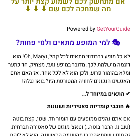
אם מתחשק לכם לשמוע קצת יותר על
מה שמחכה לכם שם ⬇ ⬇ ⬇
Powered by
GetYourGuide
🎭 למי המופע מתאים ולמי פחות?
לא כל מופע בברודווי מתאים לכל קהל, וOh, Mary! הוא
דוגמה מושלמת לכך. מדובר במופע נועז, מצחיק, חד כתער
ומלא בהומור פרוע, ולכן הוא לא לכל אחד. אז האם אתם
האנשים הנכונים לחוויה המטורפת הזו? בואו נגלה!
✔
מתאים במיוחד ל…
🔥 חובבי קומדיות סאטיריות ושנונות
אם אתם נהנים ממופעים עם הומור חד, שנון, קצת בוטה
(טוב נו, הרבה בוטה..) וטאצ' מוגזם של סאטירה חברתית,
זה מופע שתתאהבו בו מהשנייה הראשונה. הוא לא לוקח