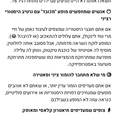
תשאלו אותנו לא היינו מגיעים עם ילדים מתחת לגיל 16.
😶 אנשים שמחפשים מופע "מכובד" עם נרטיב היסטורי
רציני
אם אתם חובבי היסטוריה שמצפים לעיבוד נאמן של חיי
מרי טוד לינקולן, אתם עלולים להתאכזב (או להיבהל 😂).
המופע לוקח השראה מדמותה, אבל מסובב אותה לחלוטין,
מוסיף לה אטיטיוד של כוכבת טיקטוק, ונותן לה עלילה
מופרעת שמתרחקת מהמציאות כמו ששימפנזה מתרחקת
משיעור באסטרופיזיקה.
🧐 מי שלא מתחבר להומור ציני וסאטירה
אם אתם מעדיפים הומור עדין יותר, או שאתם לא אוהבים
מופעים שמגחיכים דמויות היסטוריות או אירועים פוליטיים,
כנראה שזה לא המופע בשבילכם.
👵 צופים שמעדיפים תיאטרון קלאסי ומאופק