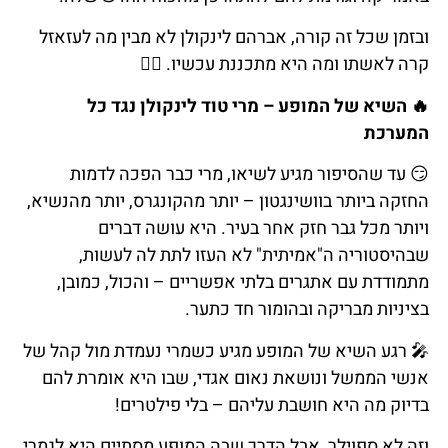
ובזמן שכל זה קורה, אברהם לינקולן לא מבין מה לעזאזל
קרה לאשתו ומה היא מתכננת עכשיו. 🤷‍
🔥 השיא של המופע – מרי טוד לינקולן נגד כל
המערכת
😏 עד שהסיפור מגיע לשיאו, מרי כבר הפכה לדמות
החזקה ביותר בוושינגטון – יותר מהקונגרס, יותר מהנשיא,
ויותר מכל גבר חזק אחר בעיר. היא עושה דברים
שבהיסטוריה ה"אמיתית" לא העזו לתת לה לעשות,
מתמודדת עם אתגרים בלתי אפשריים – והכול, כמובן,
בציניות מבריקה ובהומור חד כתער.
🎤 רגע השיא של המופע מגיע כשמרי נעמדת מול קהל של
אנשי הממשל ונושאת נאום אגדי, שבו היא אומרת להם
בדיוק מה היא חושבת עליהם – בלי פילטרים!
וזה לא ספוילר, אבל הדרך שבה המופע מסתיים היא לגמרי