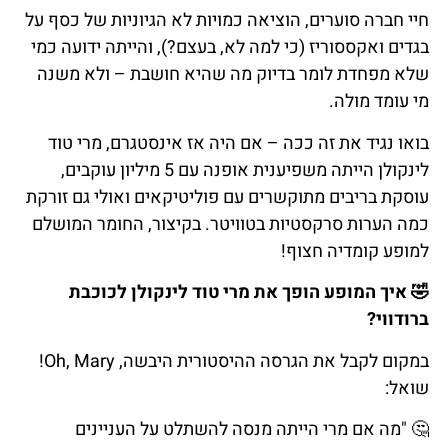
חיי חברה סוערים, הוציאה כמויות לא הגיוניות של כסף על
בגדים ואקססוריז (כי למה לא, בעצם?), והייתה ידועה כמי
שלא מפחדת לומר בדיוק מה שהיא חושבת – ולא משנה
מי עומד מולה.
בואו נגיד את זה ככה – אם היה אז אינסטגרם, מרי טוד
לינקולן הייתה משפיענית אופנה עם 5 מיליון עוקבים,
עוסקת בריבים מתוקשרים עם פוליטיקאים ואולי גם זורקת
כמה הערות סרקסטיות בטוויטר. בקיצור, החומר המושלם
למופע קומדיה חצוף!
🤣 איך המופע הופך את מרי טוד לינקולן לכוכבת
ברודווי?
במקום לקבל את הגרסה ההיסטורית היבשה, Oh, Mary!
שואל:
🤔 "מה אם מרי הייתה מנסה להשתלט על העניינים