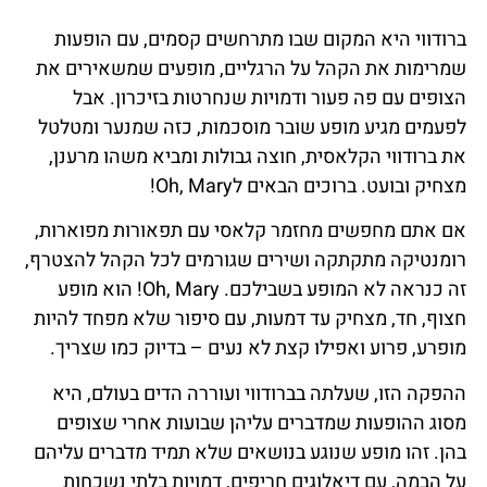
ברודווי היא המקום שבו מתרחשים קסמים, עם הופעות
שמרימות את הקהל על הרגליים, מופעים שמשאירים את
הצופים עם פה פעור ודמויות שנחרטות בזיכרון. אבל
לפעמים מגיע מופע שובר מוסכמות, כזה שמנער ומטלטל
את ברודווי הקלאסית, חוצה גבולות ומביא משהו מרענן,
מצחיק ובועט. ברוכים הבאים לOh, Mary!
אם אתם מחפשים מחזמר קלאסי עם תפאורות מפוארות,
רומנטיקה מתקתקה ושירים שגורמים לכל הקהל להצטרף,
זה כנראה לא המופע בשבילכם. Oh, Mary! הוא מופע
חצוף, חד, מצחיק עד דמעות, עם סיפור שלא מפחד להיות
מופרע, פרוע ואפילו קצת לא נעים – בדיוק כמו שצריך.
ההפקה הזו, שעלתה בברודווי ועוררה הדים בעולם, היא
מסוג ההופעות שמדברים עליהן שבועות אחרי שצופים
בהן. זהו מופע שנוגע בנושאים שלא תמיד מדברים עליהם
על הבמה, עם דיאלוגים חריפים, דמויות בלתי נשכחות