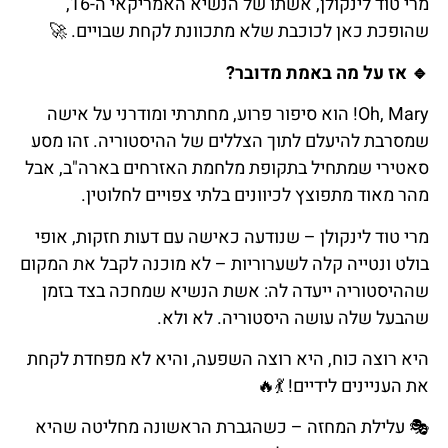
מרי טוד לינקולן, אשתו של הנשיא האמריקאי ה-16,
שהופכת כאן לכוכבת שלא מתכוונת לקחת שבויים. 🚀
🔹 אז על מה באמת מדובר?
Oh, Mary! הוא סיפור פרוע, מחתרתי ומודרני על אישה
שמסרבת להיעלם לתוך הצללים של ההיסטוריה. זהו מסע
סאטירי שמתחיל בתקופת מלחמת האזרחים בארה"ב, אבל
מהר מאוד מתפוצץ לכיוונים בלתי צפויים לחלוטין.
מרי טוד לינקולן – שנודעה כאישה עם דעות חזקות, אופי
בולט ונטייה קלה לשערוריות – לא מוכנה לקבל את המקום
שההיסטוריה ייעדה לה: אשת הנשיא שמחכה בצד בזמן
שהבעל שלה עושה היסטוריה. לא ולא.
היא רוצה כוח, היא רוצה השפעה, והיא לא מפחדת לקחת
את העניינים לידיים! 💃🔥
🎭 עלילת המחזה – כשהגברת הראשונה מחליטה שהיא