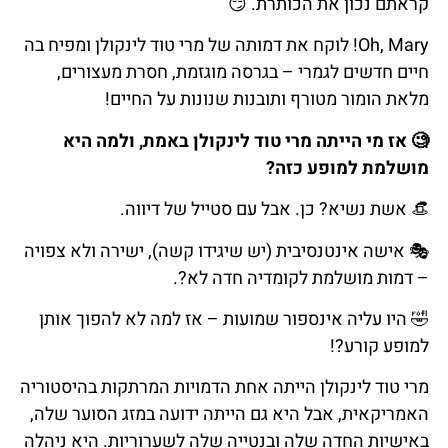
קראתם נכון את הכותרת. 😏
Oh, Mary! לוקח את דמותה של מרי טוד לינקולן ומפיח בה
חיים חדשים לגמרי – בגרסה מוגזמת, חסרת מעצורים,
מלאת הומור מטורף ותובנות שנונות על החיים!
🧐 אז מי הייתה מרי טוד לינקולן באמת, ולמה היא
מושלמת למופע כזה?
👒 אשת נשיא? כן. אבל עם סטייל של דיווה.
🎭 אישה אינטנסיבית (יש שיגידו קשה), ישירה ולא צפויה
– דמות מושלמת לקומדיה חדה לא?.
🤣 היו עליה אינספור שמועות – אז למה לא להפוך אותן
למופע קורע?!
מרי טוד לינקולן הייתה אחת הדמויות המרתקות בהיסטוריה
האמריקאית, אבל היא גם הייתה ידועה במזג הסוער שלה,
באישיות החדה שלה ובנטייה שלה לשערוריות. היא ניהלה