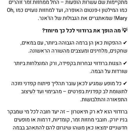
מתקיימות שם עשרות הופעות – החל ממחזות זמר זוהרים
כמו המילטון ו-פנטום האופרה, ועד למחזות נועזים כמו Oh,
Mary! שמאתגרים את הגבולות של הז'אנר.
💡 מה הופך את ברודווי לכל כך מיוחד?
✔
ההפקות כאן הן ברמה הגבוהה ביותר, עם במאים,
שחקנים, מלחינים ומעצבים מהשורה הראשונה.
✔
הצגות ברודווי נבחרות בקפידה, ורק המוצלחות ביותר
שורדות על הבמה.
✔
כל מופע שמגיע לכאן עובר תהליך פיתוח קפדני וזוכה
לתשומת לב קפדנית בפרטים – מהבימוי ועד לעיצוב
התפאורה והתלבושות.
ברודווי הוא לא רק תיאטרון – זה יעד חובה לכל מי שמבקר
בניו יורק. חובבי מחזות זמר, קומדיות, דרמות או מופעים
חדשניים ימצאו כאן משהו שיגרום להם להתאהב בבמה