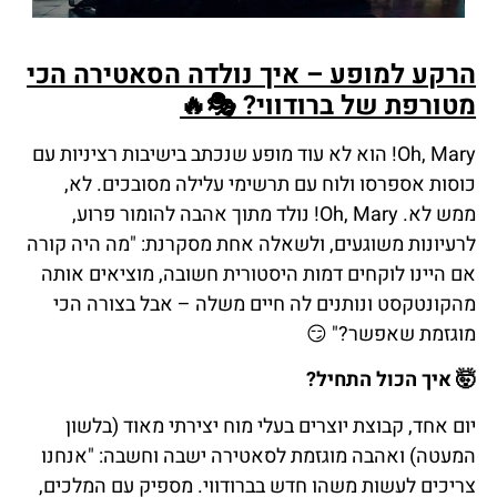
הרקע למופע – איך נולדה הסאטירה הכי
מטורפת של ברודווי? 🎭🔥
Oh, Mary! הוא לא עוד מופע שנכתב בישיבות רציניות עם
כוסות אספרסו ולוח עם תרשימי עלילה מסובכים. לא,
ממש לא. Oh, Mary! נולד מתוך אהבה להומור פרוע,
לרעיונות משוגעים, ולשאלה אחת מסקרנת: "מה היה קורה
אם היינו לוקחים דמות היסטורית חשובה, מוציאים אותה
מהקונטקסט ונותנים לה חיים משלה – אבל בצורה הכי
מוגזמת שאפשר?" 😏
🤯 איך הכול התחיל?
יום אחד, קבוצת יוצרים בעלי מוח יצירתי מאוד (בלשון
המעטה) ואהבה מוגזמת לסאטירה ישבה וחשבה: "אנחנו
צריכים לעשות משהו חדש בברודווי. מספיק עם המלכים,