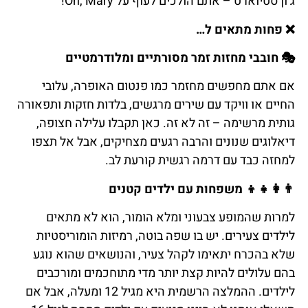
ג’ון סטיוארט – אתם הולכים לעוף על Oh, Mary!
❌ פחות מתאים ל…
🎭 חובבי מחזות זמר מסורתיים ומלודרמטיים
אם אתם מחפשים מחזמר כמו פנטום האופרה, עלובי
החיים או וויקד עם שירים מרגשים, בלדות חזקות ותפאורה
גותית מרשימה – זה לא זה. כאן תקבלו עלילה חצופה,
דיאלוגים שנונים והרבה רגעים מצחיקים, אבל אל תצפו
למחזה כבד עם דרמה רגשית קורעת לב.
👨‍👩‍👧‍👦 משפחות עם ילדים קטנים
למרות שהמופע צבעוני ומלא הומור, הוא לא מתאים
לילדים צעירים. יש בו שפה בוטה, רמיזות הומוריסטיות
שלא בהכרח יתאימו לקהל צעיר, והנושאים שהוא נוגע
בהם עלולים להיות קצת יותר מדי מתוחכמים ומורכבים
לילדים. ההמלצה הרשמית היא מגיל 12 ומעלה, אבל אם