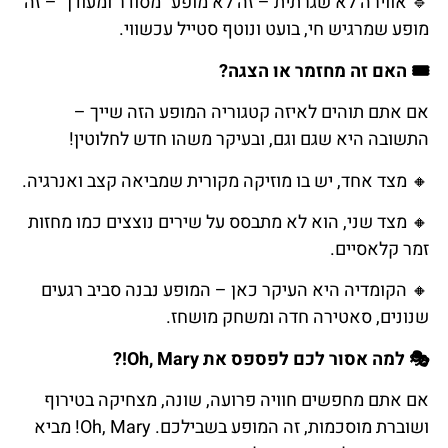
🔹 אווירה לא שגרתית – זה לא מופע "מסודר ומעודן" – זה
מופע שמרגיש חי, בועט ונוטף סטייל עכשווי.
🎟️ האם זה מחזמר או הצגה?
אם אתם תוהים לאיזה קטגוריה המופע הזה שייך –
התשובה היא שגם וגם, ובעיקר משהו חדש לחלוטין!
🔸 מצד אחד, יש בו מוזיקה מקורית שמביאה קצב ואנרגיה.
🔸 מצד שני, הוא לא מתבסס על שירים נוצצים כמו מחזות
זמר קלאסיים.
🔸 הקומדיה היא העיקר כאן – המופע נבנה סביב רגעים
שנונים, סאטירה חדה ומשחק מושחז.
🎭 למה אסור לכם לפספס את Oh, Mary!?
אם אתם מחפשים חוויה פרועה, שונה, מצחיקה בטירוף
ושוברת מוסכמות, זה המופע בשבילכם. Oh, Mary! מביא