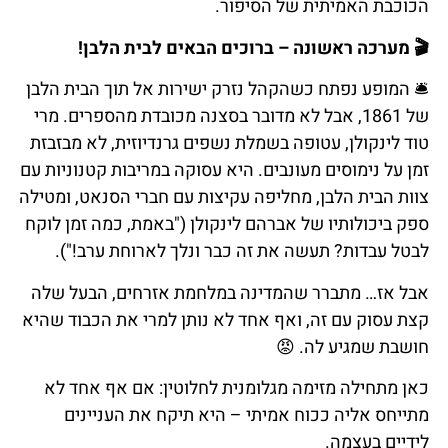
הכוכבת האמיתית של הסיפור.
🎬 מערכה ראשונה – ברוכים הבאים לבית הלבן!
🛎️ המופע נפתח כשהקהל נזרק ישירות אל תוך הבית הלבן
של 1861, אבל לא מדובר בסצנה מכובדת מהספרים. מרי
טוד לינקולן, עטופה בשמלת נשפים גרנדיוזית, לא מבזבזת
זמן על נימוסים מעונבים. היא עסוקה במריבות קטנוניות עם
צוות הבית הלבן, מחליפה עקיצות עם חברי הסנאט, ומטילה
ספק ביכולותיו של אברהם לינקולן ("באמת, כמה זמן לוקח
לבטל עבדות? תעשה את זה כבר ונלך לארוחת ערב!").
אבל אז… מתברר שהמדינה במלחמת אזרחים, הבעל שלה
קצת עסוק עם זה, ואף אחד לא נותן למרי את הכבוד שהיא
חושבת שמגיע לה. 😡
כאן מתחילה מזימה מגלומנית לחלוטין: אם אף אחד לא
מתייחס אליה ככוח אמיתי – היא תיקח את העניינים
לידיים בעצמה.