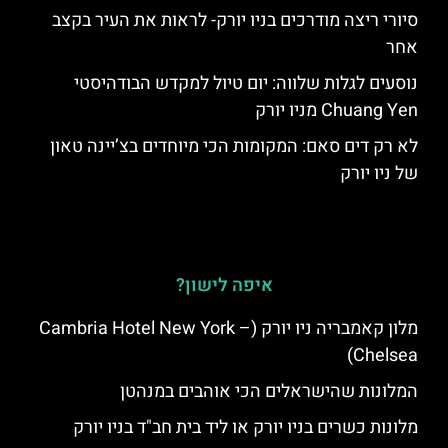
סיורי ריצה מודרכים בניו יורק- לראות את העיר בקצב
אחר
נוסעים לגלות שלווה: יום טיול למקדש הבודהיסטי
Chuang Yen מניו יורק
לא רק דים סאם: המקומות הכי מיוחדים בצ’יינה טאון
של ניו יורק
איפה לישון?
מלון קאמבריה ניו יורק (Cambria Hotel New York –
Chelsea)
המלונות שהישראלים הכי אוהבים במנהטן
מלונות כשרים בניו יורק או ליד בית חב"ד בניו יורק