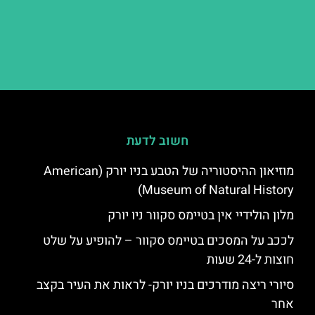
חשוב לדעת
מוזיאון ההיסטוריה של הטבע בניו יורק (American
Museum of Natural History)
מלון הולידיי אין בטיימס סקוור ניו יורק
לככב על המסכים בטיימס סקוור – להופיע על שלט
חוצות ל-24 שעות
סיורי ריצה מודרכים בניו יורק- לראות את העיר בקצב
אחר