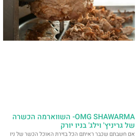
OMG SHAWARMA- השווארמה הכשרה
של גריניץ' וילג' בניו יורק
אם חשבתם שכבר ראיתם הכל בזירת האוכל הכשר של ניו