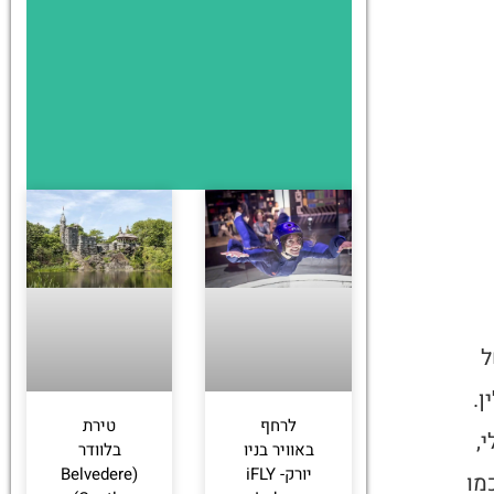
ל
ן.
לרחף
טירת
,
באוויר בניו
בלוודר
יורק- iFLY
(Belvedere
מו