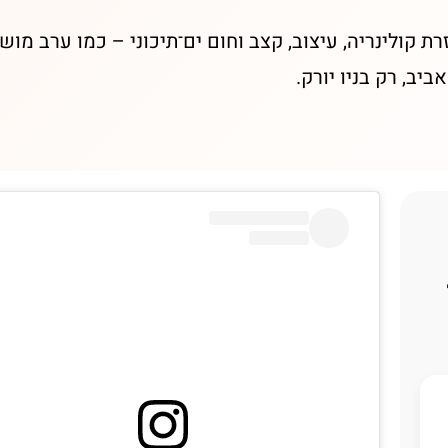
 קולינריה, עיצוב, קצב וחום ים־תיכוני – כמו ערב מוש
ביב, רק בניו יורק.