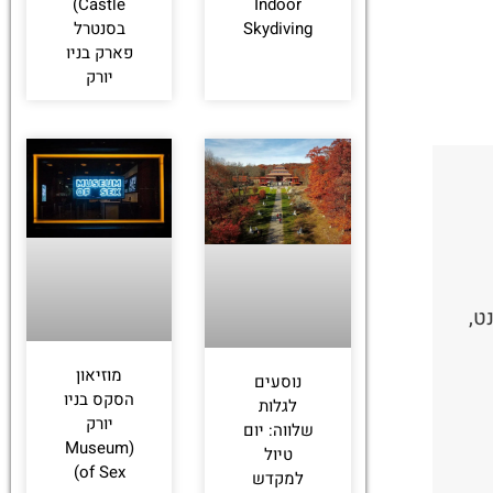
Castle)
Indoor
Skydiving
בסנטרל
פארק בניו
יורק
ט,
מוזיאון
נוסעים
הסקס בניו
לגלות
יורק
שלווה: יום
(Museum
טיול
of Sex)
למקדש