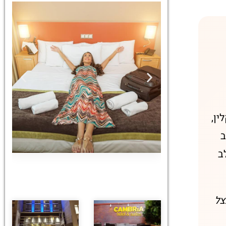
ין,
ב
ב
מלונות
צל
מציאת מלון
מומלץ?