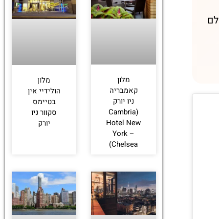
לחצו
לם
פה!
מלון
מלון
קאמבריה
הולידיי אין
ניו יורק
בטיימס
(Cambria
סקוור ניו
Hotel New
יורק
York –
Chelsea)