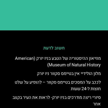
חשוב לדעת
מוזיאון ההיסטוריה של הטבע בניו יורק (American
Museum of Natural History)
מלון הולידיי אין בטיימס סקוור ניו יורק
לככב על המסכים בטיימס סקוור – להופיע על שלט
חוצות ל-24 שעות
סיורי ריצה מודרכים בניו יורק- לראות את העיר בקצב
אחר