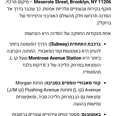
Meserole Street, Brooklyn, NY 11206
– מיקום מרכזי,
מוקף בקירות צבעוניים וגלריות אמנות, כך שכבר בדרך אל
הסדנה תרגישו חלק מהעולם האורבני והיצירתי של
ברוקלין.
אחת מנקודות החוזקה של הסדנה היא הנגישות:
ברכבת התחתית (Subway):
הדרך הפשוטה ביותר
להגיע היא באמצעות קווי הסאבוויי. התחנה הקרובה
ביותר היא
Montrose Avenue Station
שעל קו L,
הנמצאת במרחק הליכה של כ־6 דקות בלבד
מהסטודיו.
קווי סאבוויי נוספים בסביבה:
תחנת Morgan
Avenue (קו L) ותחנת Flushing Avenue (קו J/M)
נמצאות גם הן במרחק הליכה סביר, ומאפשרות
גמישות בהגעה.
באוטובוס:
מספר קווים עירוניים עוצרים ברחובות