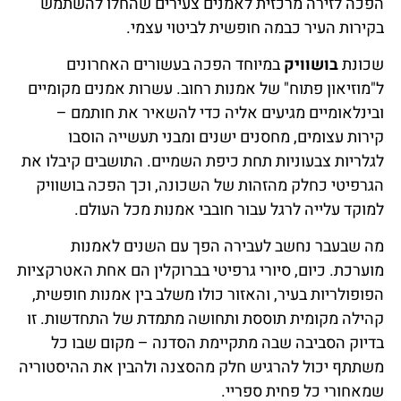
הפכה לזירה מרכזית לאמנים צעירים שהחלו להשתמש
בקירות העיר כבמה חופשית לביטוי עצמי.
שכונת
בושוויק
במיוחד הפכה בעשורים האחרונים
ל"מוזיאון פתוח" של אמנות רחוב. עשרות אמנים מקומיים
ובינלאומיים מגיעים אליה כדי להשאיר את חותמם –
קירות עצומים, מחסנים ישנים ומבני תעשייה הוסבו
לגלריות צבעוניות תחת כיפת השמיים. התושבים קיבלו את
הגרפיטי כחלק מהזהות של השכונה, וכך הפכה בושוויק
למוקד עלייה לרגל עבור חובבי אמנות מכל העולם.
מה שבעבר נחשב לעבירה הפך עם השנים לאמנות
מוערכת. כיום, סיורי גרפיטי בברוקלין הם אחת האטרקציות
הפופולריות בעיר, והאזור כולו משלב בין אמנות חופשית,
קהילה מקומית תוססת ותחושה מתמדת של התחדשות. זו
בדיוק הסביבה שבה מתקיימת הסדנה – מקום שבו כל
משתתף יכול להרגיש חלק מהסצנה ולהבין את ההיסטוריה
שמאחורי כל פחית ספריי.