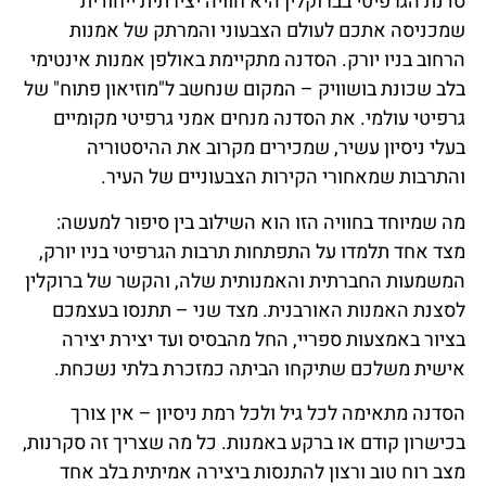
סדנת הגרפיטי בברוקלין היא חוויה יצירתית ייחודית
שמכניסה אתכם לעולם הצבעוני והמרתק של אמנות
הרחוב בניו יורק. הסדנה מתקיימת באולפן אמנות אינטימי
בלב שכונת בושוויק – המקום שנחשב ל"מוזיאון פתוח" של
גרפיטי עולמי. את הסדנה מנחים אמני גרפיטי מקומיים
בעלי ניסיון עשיר, שמכירים מקרוב את ההיסטוריה
והתרבות שמאחורי הקירות הצבעוניים של העיר.
מה שמיוחד בחוויה הזו הוא השילוב בין סיפור למעשה:
מצד אחד תלמדו על התפתחות תרבות הגרפיטי בניו יורק,
המשמעות החברתית והאמנותית שלה, והקשר של ברוקלין
לסצנת האמנות האורבנית. מצד שני – תתנסו בעצמכם
בציור באמצעות ספריי, החל מהבסיס ועד יצירת יצירה
אישית משלכם שתיקחו הביתה כמזכרת בלתי נשכחת.
הסדנה מתאימה לכל גיל ולכל רמת ניסיון – אין צורך
בכישרון קודם או ברקע באמנות. כל מה שצריך זה סקרנות,
מצב רוח טוב ורצון להתנסות ביצירה אמיתית בלב אחד