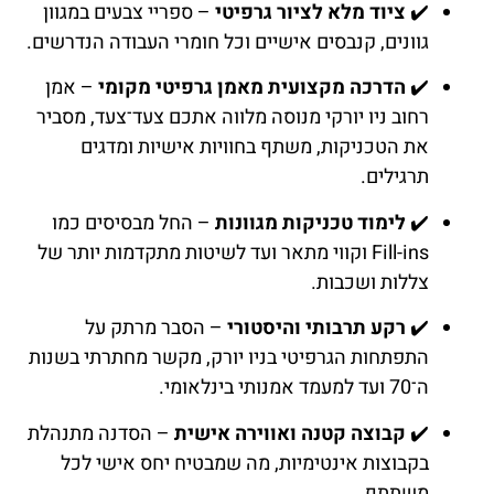
✔️
ציוד מלא לציור גרפיטי
– ספריי צבעים במגוון
גוונים, קנבסים אישיים וכל חומרי העבודה הנדרשים.
✔️
הדרכה מקצועית מאמן גרפיטי מקומי
– אמן
רחוב ניו יורקי מנוסה מלווה אתכם צעד־צעד, מסביר
את הטכניקות, משתף בחוויות אישיות ומדגים
תרגילים.
✔️
לימוד טכניקות מגוונות
– החל מבסיסים כמו
Fill-ins וקווי מתאר ועד לשיטות מתקדמות יותר של
צללות ושכבות.
✔️
רקע תרבותי והיסטורי
– הסבר מרתק על
התפתחות הגרפיטי בניו יורק, מקשר מחתרתי בשנות
ה־70 ועד למעמד אמנותי בינלאומי.
✔️
קבוצה קטנה ואווירה אישית
– הסדנה מתנהלת
בקבוצות אינטימיות, מה שמבטיח יחס אישי לכל
משתתף.