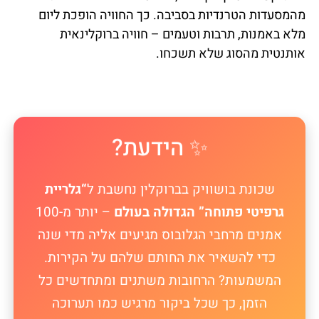
מהמסעדות הטרנדיות בסביבה. כך החוויה הופכת ליום
מלא באמנות, תרבות וטעמים – חוויה ברוקלינאית
אותנטית מהסוג שלא תשכחו.
✨ הידעת?
שכונת בושוויק בברוקלין נחשבת ל
“גלריית
גרפיטי פתוחה” הגדולה בעולם
– יותר מ-100
אמנים מרחבי הגלובוס מגיעים אליה מדי שנה
כדי להשאיר את החותם שלהם על הקירות.
המשמעות? הרחובות משתנים ומתחדשים כל
הזמן, כך שכל ביקור מרגיש כמו תערוכה