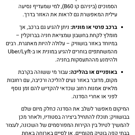
הסמוכים (ביניהם קו B60), למי שמעדיף נסיעה
עילית המאפשרת גם לראות את האזור בדרך.
ברכב פרטי או מונית:
ניתן להגיע גם ברכב, אך
מומלץ לקחת בחשבון שמציאת חניה בברוקלין –
במיוחד באזור בושוויק – עלולה להיות מאתגרת. רבים
מהמשתתפים בוחרים להגיע במונית או ב-Uber/Lyft
ולהימנע מההתעסקות בחניה.
באופניים או בהליכה:
עבור מי ששוהה בקרבת
מקום, מדובר באזור נעים להליכה ורכיבה, עם רחובות
מלאים אמנות רחוב שכדאי להקדיש להם זמן נוסף
לפני או אחרי הסדנה.
המיקום מאפשר לשלב את הסדנה כחלק מיום שלם
בבושוויק: תוכלו להתחיל ביצירה בסטודיו, ולאחר מכן
להמשיך לטיול בין הקירות המפורסמים של השכונה, לעצור
בבתי קפה בוטיק מקומיים, או לסיים בארוחה באחת