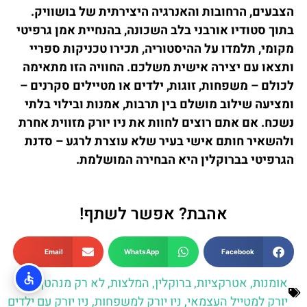
הצבעים, הרחובות והאנרגיה היצירתית של בושוויק.
בתוך סטודיו אורבני בלב השכונה, בהנחיית אמן גרפיטי
מקומי, תלמדו על ההיסטוריה, תכירו טכניקות ספריי
ותצאו עם יצירה אישית משלכם. החוויה הזו מתאימה
לכולם – משפחות, זוגות, ילדים או מטיילים סקרנים –
ומציעה שילוב מושלם בין תרבות, אמנות ובילוי בלתי
נשכח. אם אתם רוצים לחוות את ניו יורק מזווית אחרת
ולהשאיר חותם אישי בעיר שלא עוצרת לרגע – סדנת
הגרפיטי בברוקלין היא הבחירה המושלמת.
אהבת? אפשר לשתף!
Email
WhatsApp
Facebook
אומנות
,
אטרקציות
,
ברוקלין
,
המלצות
,
לא רק מנהטן
,
ניו
יורק למטייל העצמאי
,
ניו יורק למשפחות
,
ניו יורק עם ילדים