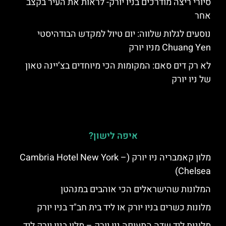
סיורי ריצה מודרכים בניו יורק- לראות את העיר בקצב
אחר
נוסעים לגלות שלווה: יום טיול למקדש הבודהיסטי
Chuang Yen מניו יורק
לא רק דים סאם: המקומות הכי מיוחדים בצ’יינה טאון
של ניו יורק
איפה לישון?
מלון קאמבריה ניו יורק (Cambria Hotel New York –
Chelsea)
המלונות שהישראלים הכי אוהבים במנהטן
מלונות כשרים בניו יורק או ליד בית חב"ד בניו יורק
מלונות ליד שדה התעופה ניו יורק – מלון בניו יורק ליד