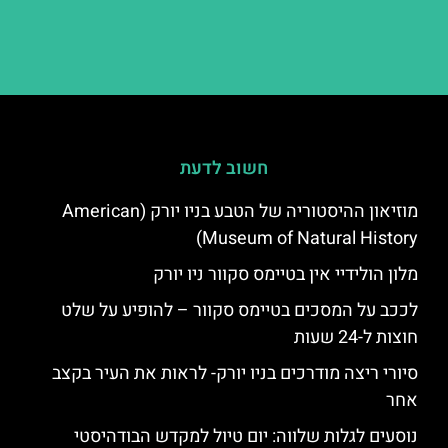
חשוב לדעת
מוזיאון ההיסטוריה של הטבע בניו יורק (American
Museum of Natural History)
מלון הולידיי אין בטיימס סקוור ניו יורק
לככב על המסכים בטיימס סקוור – להופיע על שלט
חוצות ל-24 שעות
סיורי ריצה מודרכים בניו יורק- לראות את העיר בקצב
אחר
נוסעים לגלות שלווה: יום טיול למקדש הבודהיסטי