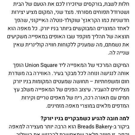
חלות לשבת, בורקסים שיזכירו לכם את הטעם של הבית
ושטרודל תפוחים מסורתי. מצד שני, המקום מציע יצירות
חדשניות כמו הקראנץ' שוקולד-נוטלה האייקוני, שהפך
לאחד המוצרים המבוקשים ביותר בניו יורק. כל מאפה הוא
תוצאה של תהליך מוקפד שבו האופים במאפייה משקיעים
את נשמתם, מה שמעניק ללקוחות חוויה קולינרית שאין
שנייה לה.
המיקום המרכזי של המאפייה ליד Union Square הופך
אותה לנגישה ונוחה לכל מבקר בעיר. האווירה בה משדרת
חום ומשפחתיות – תחושה שמעטים המקומות בניו יורק
מצליחים להעביר. עיצוב הפנים של המאפייה משלב עץ
חמים עם תאורה רכה, ריח של מאפים טריים וקירות
המדפים מלאים במוצרי מאפה מזמינים.
למה חובה להגיע כשמבקרים בניו יורק?
ביקור ב-Breads Bakery הוא הרבה יותר מעצירה למאפה
וקפה. זו חוויה מלאה שמאפשרת להרגיש את השילוב