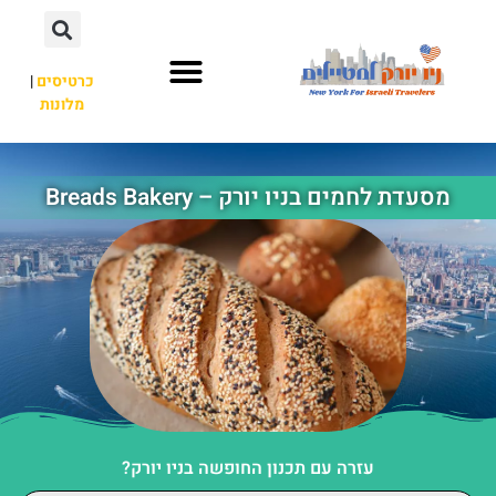
כרטיסים
|
מלונות
אתרי תיירות
מחוץ לניו יורק
מסעדת לחמים בניו יורק – Breads Bakery
עזרה עם תכנון החופשה בניו יורק?