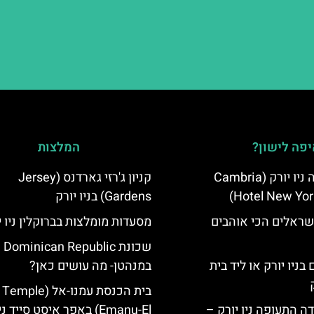
פה לישון?
המלצות
מלון קאמבריה ניו יורק (Cambria
קניון ג'רזי גארדנס (Jersey
Hotel New Yor
Gardens) בניו יורק
שראלים הכי אוהבים
מסעדות מומלצות בברוקלין ניו י
שכונת  Dominican Republic
בניו יורק או ליד בית
במנהטן- מה עושים כאן?
בית הכנסת עמנו-אל (Temple
ה התעופה ניו יורק –
Emanu-El) באפר איסט סייד ניו יורק