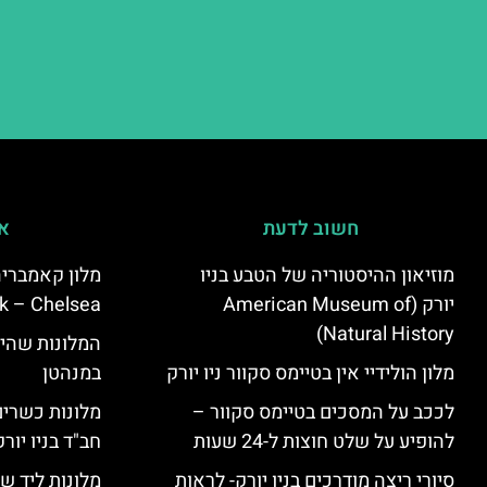
חשוב לדעת
אי
מוזיאון ההיסטוריה של הטבע בניו
יורק (American Museum of
k – Chelsea)
Natural History)
המלונות שהי
מלון הולידיי אין בטיימס סקוור ניו יורק
במנהטן
לככב על המסכים בטיימס סקוור –
מלונות כשרים 
להופיע על שלט חוצות ל-24 שעות
חב"ד בניו יורק
סיורי ריצה מודרכים בניו יורק- לראות
מלונות ליד שד