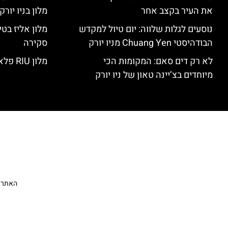
את העיר בקצב אחר
מלון בניו יור
נוסעים לגלות שלווה: יום טיול למקדש
הבודהיסטי Chuang Yen מניו יורק
סקירה
לא רק דים סאם: המקומות הכי
מלון RIU פלאזה ניו יורק – סקירה
מיוחדים בצ’יינה טאון של ניו יורק
האתר הי