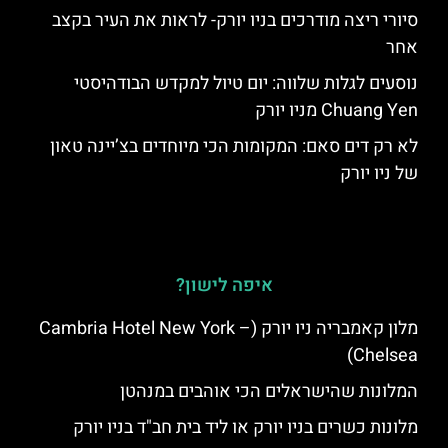
סיורי ריצה מודרכים בניו יורק- לראות את העיר בקצב
אחר
נוסעים לגלות שלווה: יום טיול למקדש הבודהיסטי
Chuang Yen מניו יורק
לא רק דים סאם: המקומות הכי מיוחדים בצ’יינה טאון
של ניו יורק
איפה לישון?
מלון קאמבריה ניו יורק (Cambria Hotel New York –
Chelsea)
המלונות שהישראלים הכי אוהבים במנהטן
מלונות כשרים בניו יורק או ליד בית חב"ד בניו יורק