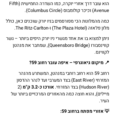
הוא עובר דרך אזורי יוקרה, כמו השדרה החמישית (Fifth
Avenue) וכיכר קולומבוס (Columbus Circle).
כמה מהמלונות הכי מפורסמים בניו יורק שוכנים כאן, כולל
מלון פלאזה (The Plaza Hotel) ו-The Ritz-Carlton.
ניתן למצוא בו את אחד מגשרי ניו יורק היפים ביותר – גשר
קווינסבורו (Queensboro Bridge), שמחבר את מנהטן
לקווינס.
📍
מיקום
גיאוגרפי
–
איפה
עובר
רחוב
59?
רחוב 59 הוא רחוב רוחבי במנהטן, המשתרע מהנהר
המזרחי (East River) בצד המערבי ועד לנהר ההדסון
(Hudson River) בצד המזרחי.
אורכו כ-3.2 ק"מ
(2
מיילים), והוא חוצה כמה מהאזורים המרכזיים ביותר של
העיר.
💡
אזורי
מפתח
ברחוב
59: