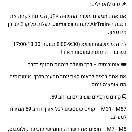
📌
טיפ
למטיילים
:
אם אתם מגיעים משדה התעופה JFK, הכי נוח לקחת את
רכבת ה-AirTrain לתחנת Jamaica ולעלות על קו E לכיוון
מידטאון.
להימנע משעות השיא (8:00-9:30 בבוקר, 17:00-18:30
בערב) – התחנות עמוסות מאוד!
🚌
אוטובוסים
–
דרך
מעולה
ליהנות
מהנוף
בדרך
אם אתם רוצים לראות קצת יותר מהעיר בדרך, אוטובוסים
הם אופציה נוחה:
🚍
קווים
מרכזיים
שעוברים
ברחוב
59:
M57 ו-M31 – קווים שנוסעים לכל אורך רחוב 59 ממזרח
למערב.
M5 ו-M7 – חוצים את השדרה החמישית וכיכר קולומבוס,