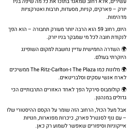
עשירים, אלא רחוב שמאגד בתוכו את כל מה שיפה בניו
יורק – פארקים, קניות, מסעדות, תרבות ואטרקציות
מדהימות.
היום, רחוב 59 הוא הרבה יותר מעורק תחבורה – הוא הפך
לנקודת חובה לכל מי שמבקר בניו יורק.
🌍
השדרה
החמישית
עדיין
נחשבת
למקום
השופינג
היוקרתי
בעולם
.
🌍
מלונות
כמו
The Plaza ו-The Ritz-Carlton ממשיכים
לארח אנשי עסקים וסלבריטאים.
🌍
קולומבוס
סירקל
הפך
לאחד
האזורים
התרבותיים
הכי
גדולים
במנהטן
.
אבל מעל הכול, הרחוב הזה שומר על הקסם ההיסטורי שלו
– עם נוף לסנטרל פארק, כיכרות מפוארות, חנויות
אייקוניות וסיפורים שאפשר לשמוע רק כאן.