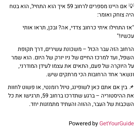
💡
אם
היינו
מספרים
לרחוב
59
איך
הוא
התחיל
,
הוא
בטח
היה
צוחק
ואומר
:
"אז התחילו איתי כרחוב צדדי, אה? ובכן, תראו אותי
עכשיו!"
הרחוב הזה עבר הכול – משכונת עשירים, דרך תקופת
השפל, ועד למרכז החיים של ניו יורק של היום. הוא שמר
על היוקרה של פעם, התאים את עצמו לעידן המודרני,
ונשאר אחד הרחובות הכי מרתקים שיש.
📌
בין
אם
אתם
כאן
לשופינג
,
טיול
רומנטי
,
או
פשוט
לחוות
את
ההיסטוריה
–
ברגע
שתדרכו
ברחוב
59,
תרגישו
את
כל
השכבות
של
העבר
,
ההווה
והעתיד
מתמזגות
יחד
.
Powered by
GetYourGuide