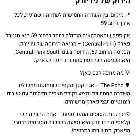
הירוק של ניו יורק
📍
מיקום
:
בין
השדרה
החמישית
לשדרה
השמינית
,
לכל
אורך
רחוב
59
אין ספק שהאטרקציה הגדולה ביותר ברחוב 59 היא סנטרל
פארק (Central Park) – הריאה הירוקה של ניו יורק.
הכניסה מרחוב 59, הידועה בשם Central Park South,
היא הכניסה הכי מפורסמת והכי יפה לפארק.
💡
מה
מחכה
לכם
כאן
?
🌳
The Pond – אגם קטן ומקסים שממוקם ממש ליד
השדרה החמישית ומציע נקודת תצפית מדהימה עם גשרים
רומנטיים ועצי פארק מרשימים.
🐴
כרכרות
הסוסים
המפורסמות
–
אחת
החוויות
הכי
קלאסיות
בניו
יורק
היא
נסיעה
בכרכרה
מסורתית
ברחבי
הפארק
,
ממש
כמו
בסרטים
!