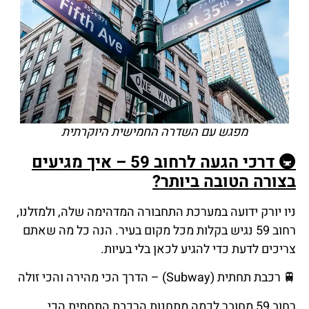
מפגש עם השדרה החמישית היוקרתית
🚇
דרכי
הגעה
לרחוב
59
–
איך
מגיעים
בצורה
הטובה
ביותר
?
ניו יורק ידועה במערכת התחבורה המדהימה שלה, ולמזלנו,
רחוב 59 נגיש בקלות מכל מקום בעיר. הנה כל מה שאתם
צריכים לדעת כדי להגיע לכאן בלי בעיות.
🚆
רכבת
תחתית
(Subway) – הדרך הכי מהירה והכי זולה
רחוב 59 מחובר לכמה מתחנות הרכבת התחתית הכי