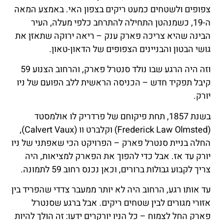
צפופים ולשטחים כמעט ריקים בצפון האי. באמצע המאה
ה-19, כשמנהטן התחילה להתרחב כלפי מעלה, העיר
הבינה שהיא צריכה פארק ענק – ריאה ירוקה שתאזן את
גושי הבטון והבניינים הצפופים של הדאון-טאון.
וזה היה הרגע שבו נולד סנטרל פארק, והרחוב הצנוע 59
קיבל תפקיד חדש – הכניסה הראשית ללב הפועם של ניו
יורק.
בשנת 1857, תחת פיקוחם של פרדריק לו אולמסטד
(Frederick Law Olmsted) וקלברט וו (Calvert Vaux),
החלה בניית סנטרל פארק – הפרויקט הכי שאפתני של ניו
יורק עד אז. אבל כדי להפוך את הפארק למציאות, היה
צריך לקבוע גבולות ברורים, וכאן נכנס רחוב 59 לתמונה.
עד אותו רגע, הרחוב היה לא יותר ממעבר צדדי שהפריד בין
אזורי מגורים לבין שטחים ריקים. אבל ברגע שסנטרל
פארק החל לצמוח – כל הניו יורקרים ידעו: זה הולך להיות