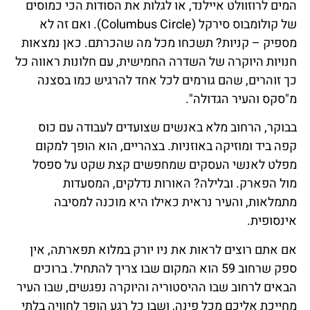
המים לרוזוולט איילנד, או לגלות את הסודות הכי כמוסים
של קולומבוס סירקל (Columbus Circle). ואם זה לא
מספיק – קניות? תשכחו מכל מה שהכרתם. כאן נמצאות
חנויות היוקרה של השדרה החמישית, עם חלונות ראווה כל
כך זוהרים, שהם גורמים לכל אחד להרגיש כמו בסצנה
מ"סקס והעיר הגדולה".
בבוקר, הרחוב מלא באנשים שצועדים לעבודה עם כוס
קפה ביד ומוזיקה באוזניות. בצהריים, הוא הופך למקום
מפלט לאנשי העסקים שמחפשים קצת שקט על ספסל
מול הפארק. ובלילה? האורות נדלקים, המסעדות
מתמלאות, והעיר נראית כאילו היא מוכנה למסיבה
אינסופית.
אם אתם רוצים לראות את ניו יורק במלוא תפארתה, אין
ספק שרחוב 59 הוא המקום שבו צריך להתחיל. ברוכים
הבאים לרחוב שבו ההיסטוריה והיוקרה נפגשים, שבו העיר
מחייכת אליכם מכל פינה, ושבו כל רגע הופך לחוויה בלתי