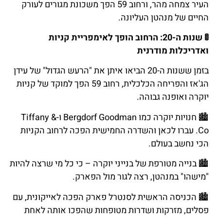
העיר צמחה מהר, ורחוב 59 הפך משכונת מגורים לעורק
החיים של מנהטן העליונה.
🚦
שנות
ה
-20:
הרחוב
הופך
לאימפריית
קניות
ואדריכלות
מודרנית
בזמן ששנות ה-20 הביאו איתן את "הרעש הגדול" של עידן
הג'אז והפריחה הכלכלית, רחוב 59 הפך למוקד של קניות
יוקרה ואופנה גבוהה.
🏙️
חנויות
יוקרה
כמו
Bergdorf Goodman ו-Tiffany &
Co. עברו לכאן והשדרה החמישית הפכה לרחוב הקניות
הכי נחשב בעולם.
🏙️
בנייה
מטורפת
של
בנייני
יוקרה
–
כי
כל
מי
שרצה
להיות
"
מישהו
"
במנהטן
,
רצה
לגור
מול
הפארק
.
🏙️
הכניסה
הראשית
לסנטרל
פארק
הפכה
לאייקונית
,
עם
פסלים
,
מזרקות
ושדרות
מטופחות
שהפכו
אותה
לאחת