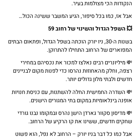
הנקודות
הכי
מצולמות
בעיר
.
אבל אז, כמו בכל סיפור, הגיע המשבר ששינה הכול…
💥
השפל
הגדול
והשינוי
של
רחוב
59
בשנות ה-30, ניו יורק הוכתה בשפל הגדול, ופתאום הבתים
המפוארים של הרחוב התחילו להתרוקן.
💸
מיליונרים
רבים
נאלצו
למכור
את
נכסיהם
במחירי
רצפה
,
וחלק
מהאחוזות
נהרסו
כדי
לפנות
מקום
לבניינים
חדשים
ולבתי
מלון
גדולים
יותר
.
💸
השדרה
החמישית
החלה
להשתנות
,
עם
כניסת
חנויות
אופנה
בינלאומיות
במקום
בתי
המגורים
הישנים
.
💸
מדיסון
סקוור
גארדן
הישן
נהרס
ובמקומו
נבנו
גורדי
שחקים
חדשים
,
ששינו
את
קו
הרקיע
של
הרחוב
.
אבל כמו כל דבר בניו יורק – הרחוב לא נפל, הוא פשוט