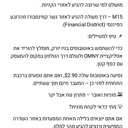
מושלם למי שרוצה להגיע לאזורי הקניות.
M15 – דרך מעולה להגיע לאזור גשר קווינסבורו מהרובע
הפיננסי (Financial District).
📌
טיפ
למטיילים
:
כדי להשתמש באוטובוסים בניו יורק, מומלץ להוריד את
אפליקציית OMNY ולשלם דרך הטלפון במקום להתעסק
עם כסף קטן.
נסיעה באוטובוס עולה $2.90, ואם אתם נוסעים ברכבת
התחתית לפני כן – המעבר חינם תוך שעתיים.
🚕
מוניות
ואובר
–
פתרון
נוח
אבל
יקר
💡
מתי
כדאי
לקחת
מונית
?
אם אתם יוצאים בלילה מאחת המסעדות באזור השדרה
החמישית ורוצים להגיע מהר למלון.