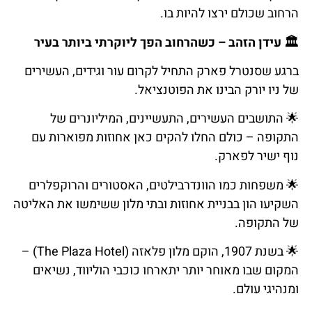
הרחוב שכולם ירצו להיות בו.
🏛️
עידן
הזהב
–
כשהרחוב
הפך
ליוקרתי
ביותר
בעיר
ברגע שסנטרל פארק התחיל לקרום עור וגידים, העשירים
של ניו יורק הבינו את הפוטנציאל.
🌟
התושבים
העשירים
,
התעשיינים
,
המיליונרים
של
התקופה
–
כולם
החלו
להקים
כאן
אחוזות
מפוארות
עם
נוף
ישיר
לפארק
.
🌟
משפחות
כמו
הוונדרבילטים
,
האסטורים
והרוקפלרים
השקיעו
הון
בבניית
אחוזות
ובתי
מלון
ששימשו
את
האליטה
של
התקופה
.
🌟
בשנת
1907,
הוקם
מלון
פלאזה
(The Plaza Hotel) –
המקום שבו מאוחר יותר יתארחו כוכבי הוליווד, נשיאים
ומנהיגי עולם.