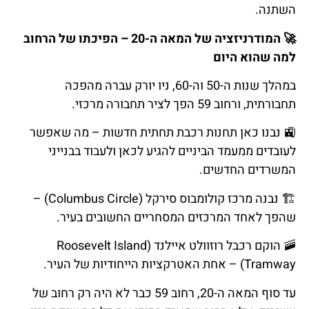
השתנה.
🚀
המודרניזציה
של
המאה
ה
-20
–
הפיכתו
של
הרחוב
למה
שהוא
היום
במהלך שנות ה-50 וה-60, ניו יורק עברה מהפכה
תחבורתית, ורחוב 59 הפך לציר תחבורה מרכזי.
🚉
נבנו
כאן תחנות
רכבת
תחתית
חדשות
–
מה
שאפשר
לעובדים
ממעמד
הביניים
להגיע
לכאן
ולעבוד
בבנייני
המשרדים
החדשים
.
🏗️
נבנה
מרכז
קולומבוס
סירקל
(Columbus Circle) –
שהפך לאחד המרכזים המסחריים החשובים בעיר.
🚠
הוקם
רכבל
רוזוולט
איילנד
(Roosevelt Island
Tramway) – אחת האטרקציות הייחודיות של העיר.
עד סוף המאה ה-20, רחוב 59 כבר לא היה רק רחוב של