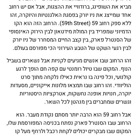
מביא את השופינג, ברודוויי את ההצגות, אבל אם יש רחוב
אחד שמייצג את ניו יורק בפסגת האלגנטיות והיוקרה, זהו
ללא ספק רחוב 59 (59th Street). הרחוב הזה הוא הקו
הדמיוני שמפריד בין המולת מידטאון לבין הירוק האינסופי
של הסנטרל פארק, בין קצב החיים המסחרר של ניו יורק
לבין רגעי השקט של הטבע העירוני הכי מפורסם בעולם.
זהו הרחוב שבו אנשים מגיעים לקניות אבל נשארים בשביל
הנוף. המקום שבו טיול רומנטי עם קפה חם הופך לרגע
קולנועי, וכל פינה בו נראית כאילו נלקחה מתוך סרט
הוליוודי. זהו רחוב שבו תמצאו מלונות אייקוניים, מסעדות
יוקרה, חנויות אופנה נחשקות, אטרקציות היסטוריות
וגשרים שמחברים בין מנהטן לכל השאר.
אבל רחוב 59 הוא הרבה יותר מסתם נקודת מעבר. הוא
הרחוב שבו הסנטרל פארק נפתח בכניסה המפורסמת שלו,
המקום שבו מבקרים יכולים לקחת רכבל ולרחף מעל קו