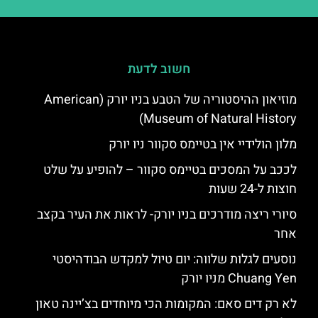
חשוב לדעת
מוזיאון ההיסטוריה של הטבע בניו יורק (American
Museum of Natural History)
מלון הולידיי אין בטיימס סקוור ניו יורק
לככב על המסכים בטיימס סקוור – להופיע על שלט
חוצות ל-24 שעות
סיורי ריצה מודרכים בניו יורק- לראות את העיר בקצב
אחר
נוסעים לגלות שלווה: יום טיול למקדש הבודהיסטי
Chuang Yen מניו יורק
לא רק דים סאם: המקומות הכי מיוחדים בצ’יינה טאון