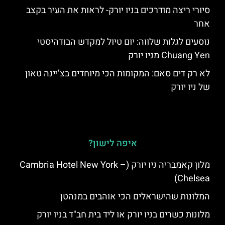
סיורי ריצה מודרכים בניו יורק- לראות את העיר בקצב
אחר
נוסעים לגלות שלווה: יום טיול למקדש הבודהיסטי
Chuang Yen מניו יורק
לא רק דים סאם: המקומות הכי מיוחדים בצ’יינה טאון
של ניו יורק
איפה לישון?
מלון קאמבריה ניו יורק (Cambria Hotel New York –
Chelsea)
המלונות שהישראלים הכי אוהבים במנהטן
מלונות כשרים בניו יורק או ליד בית חב"ד בניו יורק