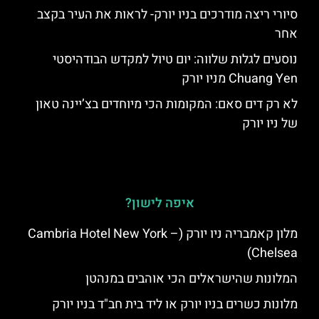
סיורי ריצה מודרכים בניו יורק- לראות את העיר בקצב
אחר
נוסעים לגלות שלווה: יום טיול למקדש הבודהיסטי
Chuang Yen מניו יורק
לא רק דים סאם: המקומות הכי מיוחדים בצ’יינה טאון
של ניו יורק
איפה לישון?
מלון קאמבריה ניו יורק (Cambria Hotel New York –
Chelsea)
המלונות שהישראלים הכי אוהבים במנהטן
מלונות כשרים בניו יורק או ליד בית חב"ד בניו יורק