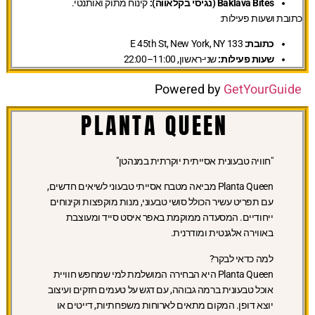
Baklava Bites (נגיסי בקלאווה):
קינוח מתוק ואותנטי.
כתובת ושעות פעילות:
כתובת:
133 E 45th St, New York, NY
שעות פעילות:
שני-ראשון, 11:00–22:00
Powered by
GetYourGuide
PLANTA QUEEN
"חוויה טבעונית אסייתית יוקרתית במנהטן"
Planta Queen מביאה מטבח אסייתי טבעוני לשיאים חדשים,
עם תפריט עשיר הכולל סושי טבעוני, מנות מוקפצות וקינוחים
ייחודיים. המסעדה ממוקמת באפר איסט סייד ומעוצבת
באווירה אלגנטית ומודרנית.
למה כדאי לבקר?
Planta Queen היא הבחירה המושלמת למי שמחפש חוויית
אוכל טבעונית ברמה גבוהה, עם דגש על טעמים חזקים ועיצוב
יוצא דופן. המקום מתאים לארוחות משפחתיות, דייטים או