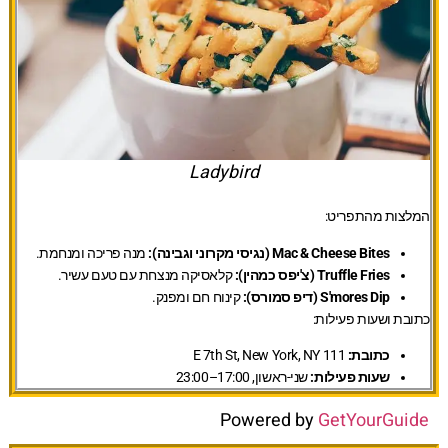
Ladybird
המלצות מהתפריט:
Mac & Cheese Bites (נגיסי מקרוני וגבינה):
מנה פריכה ומנחמת.
Truffle Fries (צ'יפס כמהין):
קלאסיקה מנצחת עם טעם עשיר.
S'mores Dip (דיפ סמורס):
קינוח חם ומפנק.
כתובת ושעות פעילות:
כתובת:
111 E 7th St, New York, NY
שעות פעילות:
שני-ראשון, 17:00–23:00
Powered by
GetYourGuide