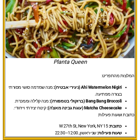
Planta Queen
המלצות מהתפריט:
Ahi Watermelon Nigiri (ניגירי אבטיח):
מנה שמדמה סושי מסורתי
בצורה מפתיעה.
Bang Bang Broccoli (ברוקולי בטמפורה):
מנה קלילה וממכרת.
Matcha Cheesecake (עוגת גבינה מאצ'ה):
קינוח יצירתי וייחודי.
כתובת ושעות פעילות:
כתובת:
15 W 27th St, New York, NY
שעות פעילות:
שני-ראשון, 12:00–22:30