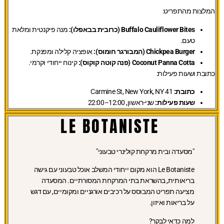
המלצות מהתפריט:
Buffalo Cauliflower Bites (כרובית בבאפלו):
מנה פיקנטית ומלאת
טעם.
Chickpea Burger (המבורגר חומוס):
אופציה קלילה ומפנקת.
Coconut Panna Cotta (פנה קוטה קוקוס):
קינוח ייחודי וקרמי.
כתובת ושעות פעילות:
כתובת:
41 Carmine St, New York, NY
שעות פעילות:
שני-ראשון, 12:00–22:00
LE BOTANISTE
"מסעדה ובית מרקחת קולינרי טבעוני"
Le Botaniste הוא מקום ייחודי המשלב אוכל טבעוני עם גישה
בריאותית, בהשראת בתי המרקחת המסורתיים. המסעדה
מציעה תפריט המבוסס על רכיבים אורגניים ומקומיים, עם דגש
על בריאות ואיזון.
למה כדאי לבקר?