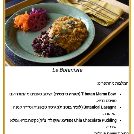
Le Botaniste
המלצות מהתפריט:
Tibetan Mama Bowl (קערה טיבטית):
שילוב טעמים מהמזרח עם
טוויסט בריא.
Botanical Lasagna (לזניה בוטנית):
גרסה טבעונית וטרייה למנה
האהובה.
Chia Chocolate Pudding (פודינג שוקולד וצ'יה):
קינוח בריא ומלא
אנרגיה.
כתובת ושעות פעילות: