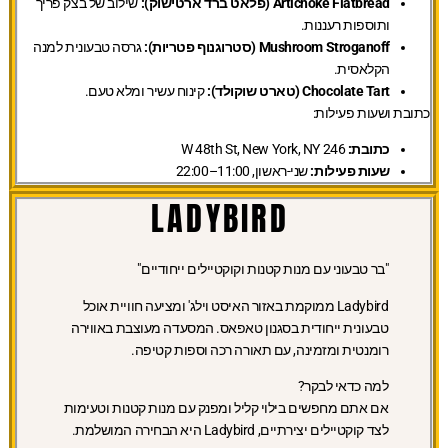
Artichoke Flatbread (פלאט ברד ארטישוק):
שילוב של בצק פריך
ותוספות רעננות.
Mushroom Stroganoff (סטרוגנוף פטריות):
גרסה טבעונית למנה
הקלאסית.
Chocolate Tart (טארט שוקולד):
קינוח עשיר ומלא טעם.
כתובת ושעות פעילות:
כתובת:
246 W 48th St, New York, NY
שעות פעילות:
שני-ראשון, 11:00–22:00
LADYBIRD
"בר טבעוני עם מנות קטנות וקוקטיילים ייחודיים"
Ladybird ממוקמת באזור האיסט וילג' ומציעה חוויית אוכל
טבעונית ייחודית בסגנון טאפאס. המסעדה מעוצבת באווירה
רומנטית ומזמינה, עם תאורה רכה וספות קטיפה.
למה כדאי לבקר?
אם אתם מחפשים בילוי קליל ומפנק עם מנות קטנות וטעימות
לצד קוקטיילים יצירתיים, Ladybird היא הבחירה המושלמת.