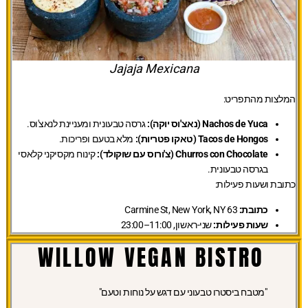
Jajaja Mexicana
המלצות מהתפריט:
Nachos de Yuca (נאצ'וס יוקה):
גרסה טבעונית ומעניינת לנאצ'וס.
Tacos de Hongos (טאקו פטריות):
מלא בטעם ופריכות.
Churros con Chocolate (צ'ורוס עם שוקולד):
קינוח מקסיקני קלאסי
בגרסה טבעונית.
כתובת ושעות פעילות:
כתובת:
63 Carmine St, New York, NY
שעות פעילות:
שני-ראשון, 11:00–23:00
WILLOW VEGAN BISTRO
"מטבח ביסטרו טבעוני עם דגש על נוחות וטעם"