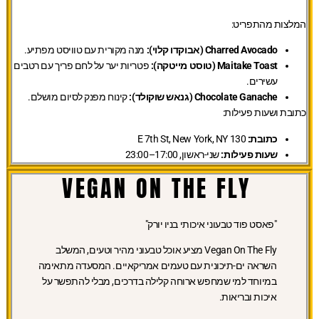
המלצות מהתפריט:
Charred Avocado (אבוקדו קלוי):
מנה מקורית עם טוויסט מפתיע.
Maitake Toast (טוסט מייטקה):
פטריות יער על לחם פריך עם רטבים
עשירים.
Chocolate Ganache (גנאש שוקולד):
קינוח מפנק לסיום מושלם.
כתובת ושעות פעילות:
כתובת:
130 E 7th St, New York, NY
שעות פעילות:
שני-ראשון, 17:00–23:00
VEGAN ON THE FLY
"פאסט פוד טבעוני איכותי בניו יורק"
Vegan On The Fly מציע אוכל טבעוני מהיר וטעים, המשלב
השראה ים-תיכונית עם טעמים אמריקאיים. המסעדה מתאימה
במיוחד למי שמחפש ארוחה קלילה בדרכים, מבלי להתפשר על
איכות ובריאות.