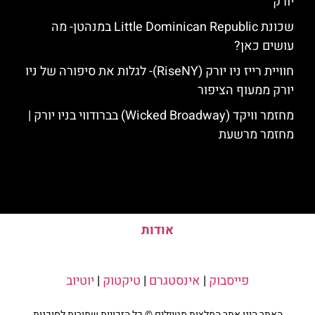
יורק
שכונת Little Dominican Republic במנהטן- מה
עושים כאן?
חוויית רייז ניו יורק (RiseNY)- לגלות את סיפורה של ניו
יורק ממעוף הציפור
מחזמר וויקד (Wicked Broadway) בברודווי בניו יורק |
מחזמר מרשעת
אודות
פייסבוק
|
אינסטגרם
|
טיקטוק
|
יוטיוב
האתר הינו אתר המלצות מטיילים © כל הזכויות שמורות לסוכנות