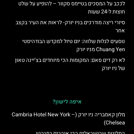
לככב על המסכים בטיימס סקוור – להופיע על שלט
חוצות ל-24 שעות
סיורי ריצה מודרכים בניו יורק- לראות את העיר בקצב
אחר
נוסעים לגלות שלווה: יום טיול למקדש הבודהיסטי
Chuang Yen מניו יורק
לא רק דים סאם: המקומות הכי מיוחדים בצ’יינה טאון
של ניו יורק
איפה לישון?
מלון קאמבריה ניו יורק (Cambria Hotel New York –
Chelsea)
המלונות שהישראלים הכי אוהבים במנהטן