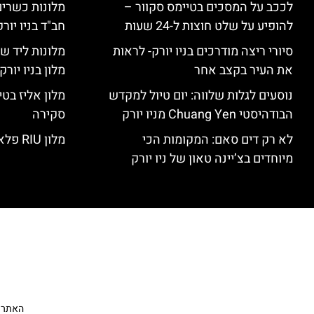
לככב על המסכים בטיימס סקוור –
מלונות כשרים 
להופיע על שלט חוצות ל-24 שעות
חב"ד בניו יורק
סיורי ריצה מודרכים בניו יורק- לראות
מלונות ליד שד
את העיר בקצב אחר
מלון בניו יור
נוסעים לגלות שלווה: יום טיול למקדש
הבודהיסטי Chuang Yen מניו יורק
סקירה
לא רק דים סאם: המקומות הכי
מלון RIU פלאזה ניו יורק – סקירה
מיוחדים בצ’יינה טאון של ניו יורק
האתר הי