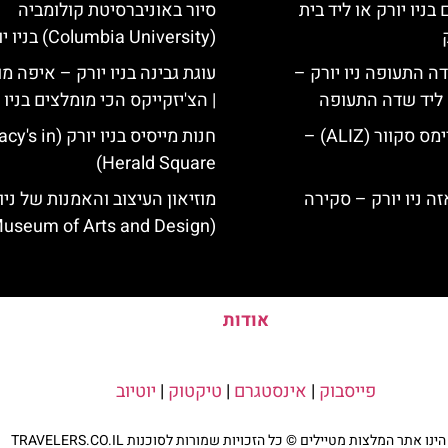
בניו יורק או ליד בית
סיור באוניברסיטת קולומביה
(Columbia University) בניו יורק
ה התעופה ניו יורק –
עוגת גבינה בניו יורק – איפה מ
ק ליד שדה התעופה
| הצ'יזקייקס הכי מומלצים בניו 
מלון אליז בטיימס סקוור (ALIZ) –
חנות מייסיס בניו יורק (in
Herald Square)
מוזיאון העיצוב והאמנות של ניו 
(Museum of Arts and Design)
אודות
פייסבוק
|
אינסטגרם
|
טיקטוק
|
יוטיוב
נו אתר המלצות מטיילים © כל הזכויות שמורות לסוכנות TRAVELERS.CO.IL