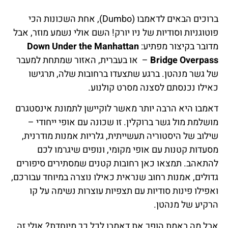
ברוכים הבאים לדאמבו (Dumbo), אחת השכונות הכי
פוטוגניות וסודיות של ניו יורק! השם אולי נשמע מוזר, אבל
מדובר בקיצור מפתיע:
Down Under the Manhattan
Bridge Overpass
– או בעברית, האזור שמתחת למעבר
של גשר מנהטן. ברגע שתצעדו ברחובות שלה, תרגישו
כאילו נכנסתם לסצנה מסרט קולנוע.
דאמבו היא הרבה יותר מאשר לוקיישן לתמונת אינסטגרם
מושלמת מול גשר ברוקלין. זו שכונה עם אופי ייחודי –
שילוב של היסטוריה תעשייתית, גלריות אמנות מודרנית,
מסעדות קטנות עם אופי מקומי, ונופים שיגרמו לכם
להתאהב. תמצאו כאן רחובות קטנים שמסתירים סיפורים
גדולים, אמנות רחוב שנראית כאילו נוצרה במיוחד עבורכם,
ואפילו פינות סודיות עם תצפיות עוצרות נשימה על קו
הרקיע של מנהטן.
אבל מה באמת הופך את דאמבו לכל כך מיוחדת? אולי זה