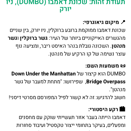
תעודת זהות: שכונת דאמבו (DUMBO), ניו
יורק
📍
מיקום גיאוגרפי:
שכונת דאמבו ממוקמת ברובע ברוקלין, ניו יורק, בין שניים
מהגשרים האייקוניים ביותר של העיר:
גשר ברוקלין
ו
גשר
מנהטן
. השכונה גובלת בנהר האיסט ריבר, ומציעה נוף
עוצר נשימה של קו הרקיע של מנהטן.
📜
משמעות השם:
DUMBO הוא קיצור של
Down Under the Manhattan
Bridge Overpass
, שפירושו: "מתחת למעבר של גשר
מנהטן".
חשוב להדגיש: זה לא קשור לפיל המפורסם מסרטי דיסני!
🏙
רקע היסטורי:
דאמבו הייתה בעבר אזור תעשייתי שוקק עם מחסנים
ומפעלים, בעיקר בתחומי ייצור טקסטיל ועיבוד סחורות