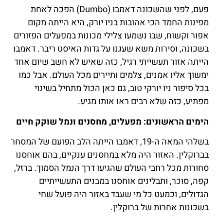
פעם, לפני שהשכונה דאמבו (Dumbo) הפכה לאחת
מפינות החמד הכי אהובות בניו יורק, היא הייתה מקום
אפור וקשוח, שבו נשמעו צלילי מכונות במפעלים הפזורים
בשכונה, וסירות משא שעגנו על גדות האיסט ריבר. דאמבו
הייתה אזור תעשייתי רגיל, כזה שאיש לא חשב שיום אחד
ימשוך אליו אמנים, צלמים ותיירים מכל העולם. אבל כמו
בכל סיפור ניו יורקי טוב, גם כאן הכול מתחיל בשינוי
מפתיע, כזה שלא רבים ראו אותו מגיע.
הימים הראשונים: מפעלים, מחסנים ונמל שוקק חיים
בשלהי המאה ה-19, דאמבו הייתה הלב הפועם של המסחר
בברוקלין. האזור היה מלא במחסנים ענקיים, בהם אוחסנו
סחורות מכל רחבי העולם שהגיעו דרך הנמל הסמוך. ברזל,
קפה, סוכר, ותבלינים אוחסנו במבנים התעשייתיים
הגדולים, וכמעט כל מי שעבד באזור היה פועל שחי
בשכונות אחרות של ברוקלין.