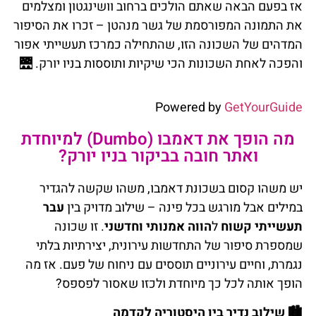
אז בפעם הבאה שאתם הולכים ברחוב וושינגטון ומצלמים
את התמונה המפורסמת של גשר מנהטן – זכרו את הסיפור
המדהים של השכונה הזו, שהתחילה כמרכז תעשייתי אפור
והפכה לאחת השכונות הכי שיקיות ותוססות בניו יורק.
🌉
Powered by
GetYourGuide
מה הופך את דאמבו (Dumbo) למיוחדת
ואתר חובה בביקור בניו יורק?
יש משהו קסום בשכונת דאמבו, משהו שקשה להגדיר
במילים אבל מורגש בכל פינה – שילוב מדויק בין
עבר
תעשייתי קשוח
ל
הווה אמנותי וחדשני
. זו שכונה
שמספרת סיפור של התחדשות עירונית, יצירתיות בלתי
נגמרת, וחיים עירוניים תוססים עם ניחוח של פעם. אז מה
הופך אותה לכל כך מיוחדת ולכזו שאסור לפספס?
🏙
שילוב נדיר בין היסטוריה לקדמה