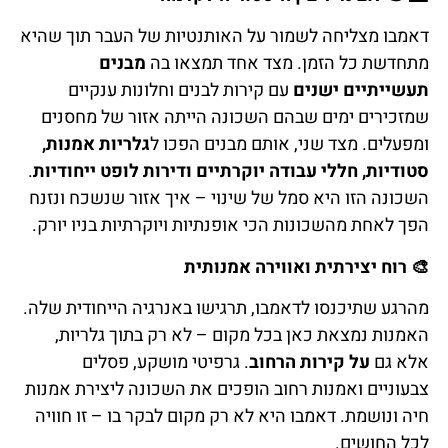
דאמבו מצליחה לשמור על האותנטיות של העבר תוך שהיא
מתחדשת כל הזמן. מצד אחד תמצאו בה
מבנים
תעשייתיים ישנים
עם קירות לבנים וחלונות ענקיים
שמזכירים ימים שבהם השכונה הייתה אזור של מחסנים
ומפעלים. מצד שני, אותם מבנים הפכו ל
גלריות אמנות,
סטודיות, חללי עבודה יוקרתיים ודירות לופט ייחודיות
.
השכונה הזו היא סמל של שינוי – איך אזור שנשכח ונזנח
הפך לאחת מהשכונות הכי אופנתיות ויוקרתיות בניו יורק.
🎨
רוח יצירתית ואווירה אמנותית
מהרגע שתיכנסו לדאמבו, תרגישו באנרגיה הייחודית שלה.
האמנות נמצאת כאן בכל מקום – לא רק בתוך גלריות,
אלא גם
על קירות הרחוב
. גרפיטי מושקע, פסלים
צבעוניים ואמנות רחוב הופכים את השכונה ליצירת אמנות
חיה ונושמת. דאמבו היא לא רק מקום לבקר בו – זו חוויה
לכל החושים.