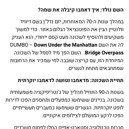
השם נולד: איך דאמבו קיבלה את שמה?
במהלך שנות ה-70 המאוחרות, יזם נדל"ן בשם דיוויד
וולנטיין הבין את הפוטנציאל הגלום באזור. כדי למשוך
משקיעים ולהוסיף לשכונה מעט קסם ייחודי, הוא העניק
לה את השם DUMBO –
Down Under the Manhattan
Bridge Overpass
. השם הפך מיד לסמל של השכונה
המיוחדת הזו, עם קריצה שובבה למי שמכיר את הרחובות
שמתחבאים מתחת לגשרים.
תחיית השכונה: מדאמבו נטושה לדאמבו יוקרתית
בשנות ה-90 התחיל תהליך של ג'נטריפיקציה משמעותית
בשכונה. בניינים ששימשו כמפעלים ומחסנים הפכו לדירות
לופט יוקרתיות. הגשרים ששימשו כמעברים תעשייתיים
הפכו לרקע המושלם לצילומים איקוניים.
חברות טכנולוגיה וסטארט-אפים החלו לפתוח משרדים