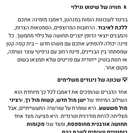
🚶
חוויה של שיטוט וגילוי
בניגוד לשכונות הומות במנהטן, דאמבו מזמינה אתכם
ללכת לאיבוד
. הרחובות המרוצפים, הסמטאות הצרות,
והמבנים יוצאי הדופן יוצרים תחושה של גילוי מתמשך. כל
פינה יכולה להפתיע אתכם עם משהו חדש – בית קפה קטן
שמסתתר בין הבניינים, פינת רחוב עם גרפיטי עוצר נשימה,
או חנות בוטיק ייחודית עם פריטים שלא תמצאו בשום
מקום אחר.
💡
שכונה של ניגודים משלימים
אחד הדברים שהופכים את דאמבו לכל כך מיוחדת הוא
השילוב המיוחד של
ישן מול חדש
,
קשוח מול רך
, ו
רציני
מול משעשע
. היא שומרת על שורשיה התעשייתיים, אבל
מצליחה להיות מודרנית וטרנדית. היא מציעה מצד אחד
תחושה אורבנית מחוספסת
, ומצד שני
מקומות
רומנטיים ונעימים לשבת בהם
.