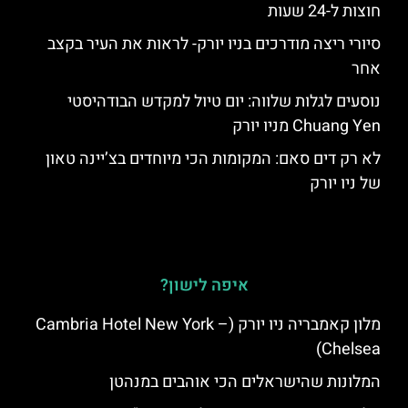
חוצות ל-24 שעות
סיורי ריצה מודרכים בניו יורק- לראות את העיר בקצב
אחר
נוסעים לגלות שלווה: יום טיול למקדש הבודהיסטי
Chuang Yen מניו יורק
לא רק דים סאם: המקומות הכי מיוחדים בצ’יינה טאון
של ניו יורק
איפה לישון?
מלון קאמבריה ניו יורק (Cambria Hotel New York –
Chelsea)
המלונות שהישראלים הכי אוהבים במנהטן