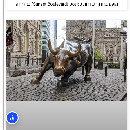
מופע ברודווי שדרות סאנסט (Sunset Boulevard) בניו יורק