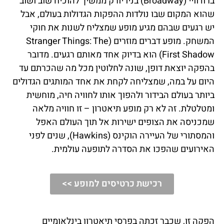
ברודוויי (Broadway) בניו יורק ממשיך להוכיח שוב ושוב
שהוא המקום שבו נולדות ההפקות הגדולות בעולם, אבל
יש רגעים שבהם מגיע מופע שמצליח לשנות את חוקי
המשחק. מופע דברים מוזרים (Stranger Things: The
First Shadow) הוא בדיוק אחד מאותם רגעים. מדובר
בהפקה יוצאת דופן, שונה לחלוטין מכל מה שהכרתם עד
היום על במה, שמצליחה לקחת את אחד המותגים הגדולים
ביותר בעולם הבידור ולהפוך אותו לחוויה חיה, מוחשית
ומטלטלת. זה לא רק מופע תיאטרון – זו חוויה מלאה
שמכניסה את הצופים ישירות אל תוך העולם האפל
והמסתורי של העיירה הוקינס (Hawkins), שנים לפני
האירועים שהפכו את הסדרה לתופעה עולמית.
רכישת כרטיסים למופע >>
הפקה זו, שכבר זכתה בפרסי תיאטרון בינלאומיים