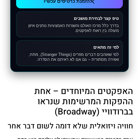
להזמנת כרטיסים עכשיו
טיפ קצר לבחירת מושבים
בדרך כלל מרכז האולם והשורות האמצעיות נותנים איזון
מעולה בין ראות לאפקטים.
למי זה מתאים
למי שאוהבים דברים מוזרים (Stranger Things), מתח,
ואווירה מסתורית – גם אם לא ראיתם את הסדרה.
האפקטים המיוחדים – אחת
ההפקות המרשימות שנראו
בברודוויי (Broadway)
חוויה ויזואלית שלא דומה לשום דבר אחר